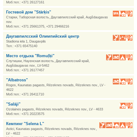
Моб.тел.: +371 26127161
Гостевой дом "Stārķis"
Старки, Таборская волость, Даугавпилсский край, Augšdaugavas
nov.
Моб.тел.: +371 25661375, +371 29466216
Даугавпилсский Олимпийский центр
Stadiona iela 1, Daugavpils
Тел.: +371 65475140
Место отдыха "Romuļķi"
Слутишки, Науенская волость, Даугавпилсский край,
Augšdaugavas nov., LV-5462
Моб.тел.: +371 26177457
"Albatross"
Rogos, Kaunatas pagasts, Rēzeknes novads, Rēzeknes nov., LV -
4622
Моб.тел.: +371 26411710
"Salāji"
Ozolaines pagasts, Rēzeknes novads, Rēzeknes nov., LV - 4633
Моб.тел.: +371 20223575
Кемпинг "Selena L"
Astici, Kaunatas pagasts, Rēzeknes novads, Rēzeknes nov.,
LV - 4622