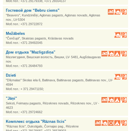
Моб.тел.: +371 29179338, +371 26554137
Гостевой дом “Bebru ciems”
"Beavers", Kundzinišķi, Aglonas pagasts, Aglonas novads, Aglonas
nov., LV-5304
Моб.тел.: +371 29722872
Mežābeles
"Čenčupi", Skaistas pagasts, Krāslavas novads
Моб.тел.: +371 29492045
Дом отдыха "Mazligzdiņa"
Мазлигздиня, Вишская волость, Вишки, LV- 5481, Augšdaugavas
nov.
Моб.тел.: +371 26484793
Dzieti
"Dīķmalas" Skolas iela 6, Baltinava, Baltinavas pagasts, Baltinavas nov., LV-
4594
Моб.тел.: + 371 29471150;
"Jāņi"
Seksti, Feimaņu pagasts, Rēzeknes novads, Rēzeknes nov., LV -
4623
Моб.тел.: +371 29724662
Kомплекс отдыха "Rāznas līcis"
"Rāznas līcis", Dukstigals, Čornajas pag., Rēzekne
Моб.тел.: +371 29176687, +371 26528003