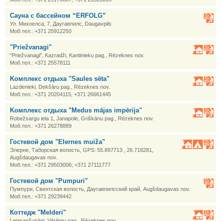
Сауна с бассейном “ERFOLG”
Ул. Михоелса, 7, Даугавпилс, Daugavpils
Моб.тел.: +371 25912250
"Priežvanagi"
"Priežvanagi", Kazradži, Kantinieku pag., Rēzeknes nov.
Моб.тел.: +371 25578111
Kомплекс отдыха "Saules sēta"
Lazdenieki, Dekšāru pag., Rēzeknes nov.
Моб.тел.: +371 20204115, +371 26661445
Kомплекс отдыха "Medus mājas impērija"
Robežsargu iela 1, Janapole, Griškānu pag., Rēzeknes nov.
Моб.тел.: +371 26278889
Гостевой дом "Elernes muiža"
Элерне, Таборская волость, GPS: 55.897713 , 26.718281,
Augšdaugavas nov.
Моб.тел.: +371 29503006; +371 27111777
Гостевой дом "Pumpuri"
Пумпури, Свентская волость, Даугавпилсский край, Augšdaugavas nov.
Моб.тел.: +371 29239442
Коттедж "Melderi"
Lejasančupāni, Vērēmu pag., Rēzeknes nov.