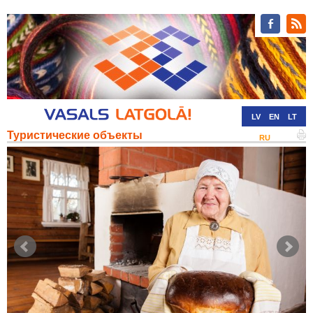
LV
EN
LT
Туристические объекты
RU
DE