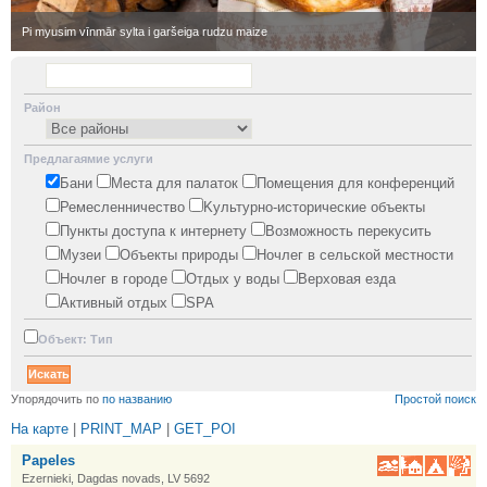
•
Pi myusim vīnmār sylta i garšeiga rudzu maize
Район
Предлагаямие услуги
Бани
Места для палаток
Помещения для конференций
Ремесленничество
Kультурно-историческиe объекты
Пункты доступа к интернету
Возможность перекусить
Mузеи
Oбъекты природы
Ночлег в сельской местности
Ночлег в городе
Oтдых у воды
Верховая езда
Активный отдых
SPA
Oбъект: Тип
•
Упорядочить по
по названию
Простой поиск
На карте
|
PRINT_MAP
|
GET_POI
Papeles
Ezernieki, Dagdas novads, LV 5692