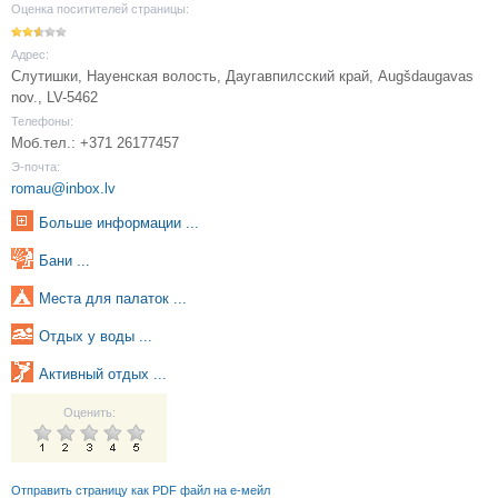
Оценка поситителей страницы:
Адрес:
Слутишки, Науенская волость, Даугавпилсский край, Augšdaugavas
nov., LV-5462
Телефоны:
Моб.тел.: +371 26177457
Э-почта:
romau@inbox.lv
Больше информации ...
Бани ...
Места для палаток ...
Oтдых у воды ...
Активный отдых ...
Оценить:
Отправить страницу как PDF файл на е-мейл