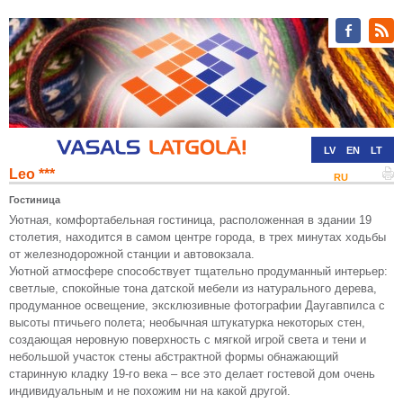
LV
EN
LT
Leo ***
RU
DE
Гостиница
Уютная, комфортабельная гостиница, расположенная в здании 19
столетия, находится в самом центре города, в трех минутах ходьбы
от железнодорожной станции и автовокзала.
Уютной атмосфере способствует тщательно продуманный интерьер:
светлые, спокойные тона датской мебели из натурального дерева,
продуманное освещение, эксклюзивные фотографии Даугавпилса с
высоты птичьего полета; необычная штукатурка некоторых стен,
создающая неровную поверхность с мягкой игрой света и тени и
небольшой участок стены абстрактной формы обнажающий
старинную кладку 19-го века – все это делает гостевой дом очень
индивидуальным и не похожим ни на какой другой.