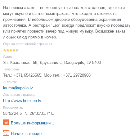
На первом этаже – не менее уютные холл и столовая, где гости
могут вкусно и сытно позавтракать, что входит в стоимость
проживания. В небольшом дворике оборудованна охраняемая
автостоянка. А ресторан "Leo" всегда предложит вкусно пообедать
или приятно провести вечер под живую музыку. Возможен заказ
любых блюд прямо в номер.
Оценка поситителей страницы:
Адрес:
Ул. Краславас, 58, Даугавпилс, Daugavpils, LV-5400
Телефоны:
Тел.: +371 65426565. Моб.тел.: +371 29720908
Э-почта:
lauma@apollo.lv
Домашная страница:
http://www.hotelleo.lv
Координаты:
55°52'24.6" N, 26°31'31.7" E
Больше информации ...
Ночлег в городе ...