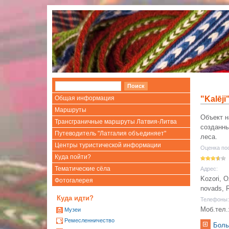
Общая информация
"Kalēji
Маршруты
Объект н
Трансграничные маршруты Латвия-Литва
созданны
Путеводитель "Латгалия объединяет"
леса.
Центры туристической информации
Оценка по
Куда пойти?
Тематические сёла
Адрес:
Kozori, 
Фотогалерея
novads, R
Куда идти?
Телефоны:
Моб.тел.
Mузеи
Ремесленничество
Боль