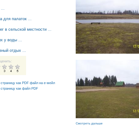
...
а для палаток ...
ег в сельской местности ...
х у воды ...
вный отдых ...
ценить:
 страницу как PDF файл на е-мейл
 страницу как файл PDF
Смотреть дальше