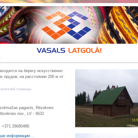
"
аходится на берегу искусственно
х прудов, на расстоянии 200 м от
ситителей страницы:
Ozolmuižas pagasts, Rēzeknes
ēzeknes nov., LV - 4632
: +371 28680486
ше информации ...