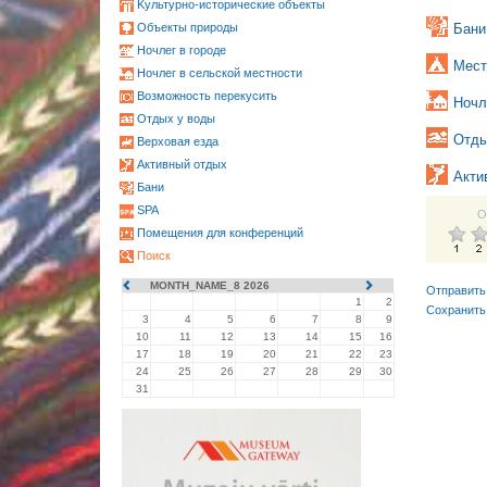
Kультурно-историческиe объекты
Oбъекты природы
Бани 
Ночлег в городе
Мест
Ночлег в сельской местности
Возможность перекусить
Ночл
Oтдых у воды
Oтды
Верховая езда
Активный отдых
Акти
Бани
SPA
О
Помещения для конференций
Поиск
MONTH_NAME_8 2026
Отправить
1
2
Сохранить
3
4
5
6
7
8
9
10
11
12
13
14
15
16
17
18
19
20
21
22
23
24
25
26
27
28
29
30
31