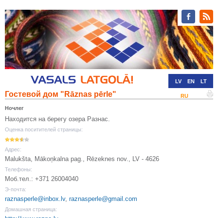
LV
EN
LT
Гостевой дом "Rāznas pērle"
RU
DE
Ночлег
Находится на берегу озера Разнас.
Оценка поситителей страницы:
Адрес:
Malukšta, Mākoņkalna pag., Rēzeknes nov., LV - 4626
Телефоны:
Моб.тел.: +371 26004040
Э-почта:
raznasperle@inbox.lv
,
raznasperle@gmail.com
Домашная страница: