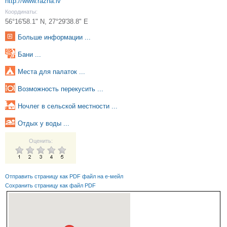
http://www.razna.lv
Координаты:
56°16'58.1" N, 27°29'38.8" E
Больше информации ...
Бани ...
Места для палаток ...
Возможность перекусить ...
Ночлег в сельской местности ...
Oтдых у воды ...
Оценить:
Отправить страницу как PDF файл на е-мейл
Сохранить страницу как файл PDF