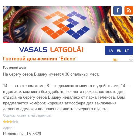
LV
EN
LT
Гостевой дом-кемпинг 'Ēdene'
RU
DE
Гостевой дом
На берегу озера Бицану имеется 36 спальных мест.
14 — в гостевом доме, 8 — в домиках кемпинга с удобствами, 14 —
в домиках кемпинга без удобств. Ночлег и прекрасное место для
отдыха на берегу озера Бицану недалеко от парка Геленова. Вам
предлагается комфорт, хорошая атмосфера для заключения
деловых сделок и полноценная часть вечернего отдыха.
Оценка поситителей страницы:
Адрес:
Riebiņu nov., LV-5329