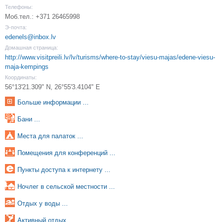
Телефоны:
Моб.тел.: +371 26465998
Э-почта:
edenels@inbox.lv
Домашная страница:
http://www.visitpreili.lv/lv/turisms/where-to-stay/viesu-majas/edene-viesu-
maja-kempings
Координаты:
56°13'21.309" N, 26°55'3.4104" E
Больше информации ...
Бани ...
Места для палаток ...
Помещения для конференций ...
Пункты доступа к интернету ...
Ночлег в сельской местности ...
Oтдых у воды ...
Активный отдых ...