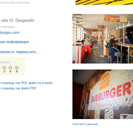
ситителей страницы:
iela 15, Daugavpils
страница:
bburger.com/
ше информации ...
ожность перекусить ...
ценить:
 страницу как PDF файл на е-мейл
 страницу как файл PDF
Смотреть дальше