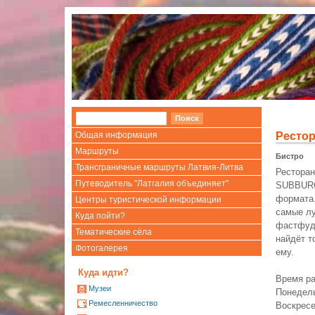
Общая информация
Рестор
Маршруты
Бистро
Трансграничные маршруты Латвия-Литва
Ресторан
Путеводитель "Латгалия объединяет"
SUBBURGE
формата.
Центры туристической информации
самые лу
Куда пойти?
фастфуд
Тематические сёла
найдёт т
Фотогалерея
ему.
Куда идти?
Время ра
Mузеи
Понедель
Ремесленничество
Воскресе