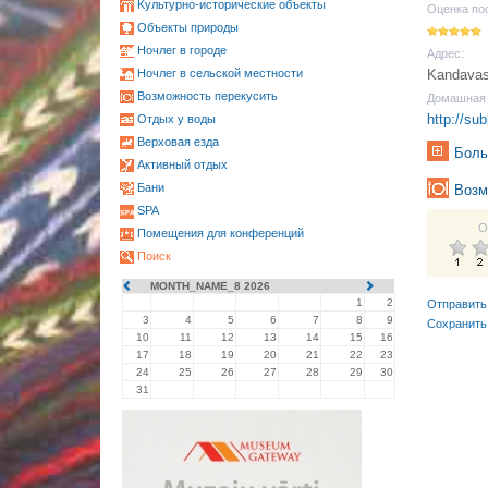
Kультурно-историческиe объекты
Оценка по
Oбъекты природы
Ночлег в городе
Адрес:
Ночлег в сельской местности
Kandavas 
Возможность перекусить
Домашная 
http://su
Oтдых у воды
Верховая езда
Боль
Активный отдых
Бани
Возм
SPA
О
Помещения для конференций
Поиск
MONTH_NAME_8 2026
1
2
Отправить
3
4
5
6
7
8
9
Сохранить
10
11
12
13
14
15
16
17
18
19
20
21
22
23
24
25
26
27
28
29
30
31