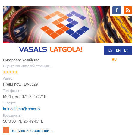
LV
EN
LT
RU
DE
Смотровое хозяйство
Оценка поситителей страницы:
Адрес:
Preiļu nov., LV-5329
Телефоны:
Моб.тел.: 371 29472718
Э-почта:
koledairena@inbox.lv
Координаты:
56°8'30" N, 26°49'43" E
Больше информации ...