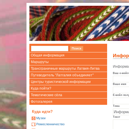
Общая информация
Инфор
Маршруты
Информац
Трансграничные маршруты Латвия-Литва
Ваш е-мейл
Путеводитель "Латгалия объединяет"
Центры туристической информации
Ваше имя
Куда пойти?
Тематические сёла
Е-мейл пол
Фотогалерея
Тема
Куда идти?
Текст
Mузеи
Ремесленничество