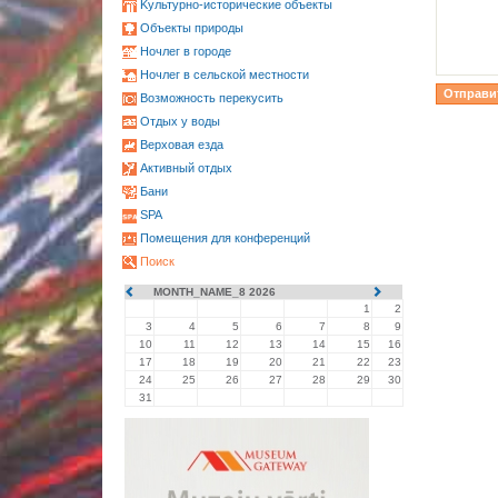
Kультурно-историческиe объекты
Oбъекты природы
Ночлег в городе
Ночлег в сельской местности
Возможность перекусить
Oтдых у воды
Верховая езда
Активный отдых
Бани
SPA
Помещения для конференций
Поиск
MONTH_NAME_8 2026
1
2
3
4
5
6
7
8
9
10
11
12
13
14
15
16
17
18
19
20
21
22
23
24
25
26
27
28
29
30
31