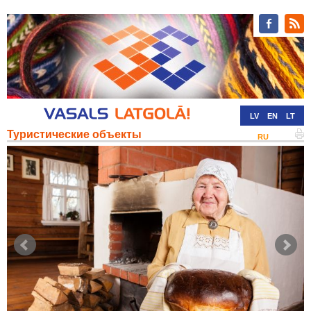
LV
EN
LT
Туристические объекты
RU
DE