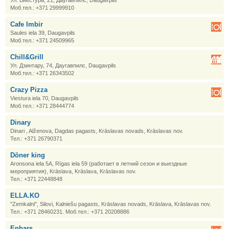
Ул. Виестура, 21, Даугавпилс, Daugavpils
Моб.тел.: +371 29999910
Cafe Imbir
Saules iela 39, Daugavpils
Моб.тел.: +371 24509965
Chill&Grill
Ул. Дзинтару, 74, Даугавпилс, Daugavpils
Моб.тел.: +371 26343502
Crazy Pizza
Viestura iela 70, Daugavpils
Моб.тел.: +371 28444774
Dinary
Dinari , Alženova, Dagdas pagasts, Krāslavas novads, Krāslavas nov.
Тел.: +371 26790371
Döner king
Aronsona iela 5A, Rīgas iela 59 (работает в летний сезон и выездные
мероприятия), Krāslava, Krāslava, Krāslavas nov.
Тел.: +371 22448848
ELLA.KO
"Zemkalni", Silovi, Kalniešu pagasts, Krāslavas novads, Krāslava, Krāslavas nov.
Тел.: +371 28460231. Моб.тел.: +371 20208886
Enhars