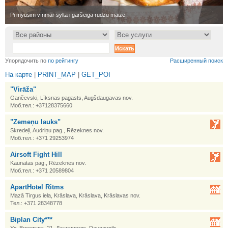
•
Pi myusim vīnmār sylta i garšeiga rudzu maize
•
Упорядочить по
по рейтингу
Расширенный поиск
На карте
|
PRINT_MAP
|
GET_POI
"Virāža"
Gančevski, Līksnas pagasts, Augšdaugavas nov.
Моб.тел.: +37128375660
"Zemeņu lauks"
Skredeļi, Audriņu pag., Rēzeknes nov.
Моб.тел.: +371 29253974
Airsoft Fight Hill
Kaunatas pag., Rēzeknes nov.
Моб.тел.: +371 20589804
ApartHotel Ritms
Mazā Tirgus iela, Krāslava, Krāslava, Krāslavas nov.
Тел.: +371 28348778
Biplan City***