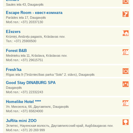
Saules iela 43, Daugavpils
Escape Room - квест-комната
Parādes iela 17, Daugavpils
Моб.тел.: +371 20337130
Ežezers
Krūmiņi, Andzeļu pagasts, Krāslavas nov.
Тел.: +371 25900500
Forest B&B
Mednieku iela 11, Krāslava, Krāslavas nov.
Моб.тел.: +371 29615751
Fresh'ka
Rīgas iela 9 (Tirdzniecības parka “Solo” 2. stāvs), Daugavpils
Good Stay DINABURG SPA
Daugavpils
Моб.тел.: +371 22332243
Homelike Hotel ****
Ул. Михоелса, 66, Даугавпилс, Daugavpils
Моб.тел.: +371 65824000
JuRita mini ZOO
Эглитес, Науенская волость, Даугавпилсский край, Augšdaugavas nov.
Моб.тел.: +371 20 269 999