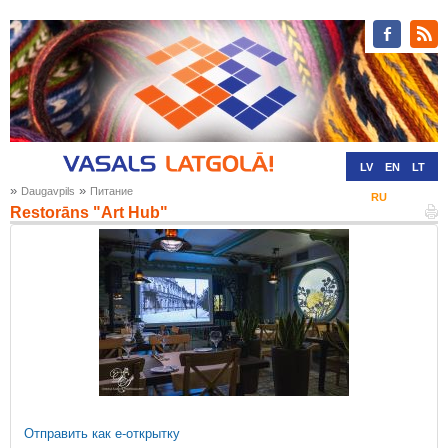
LV
EN
LT
»
»
Daugavpils
Питание
RU
DE
Restorāns "Art Hub"
Отправить как е-открытку