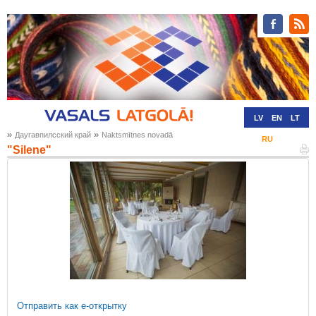
LV
EN
LT
»
»
Даугавпилсский край
Naktsmītnes novadā
RU
DE
"Silene"
Отправить как е-открытку