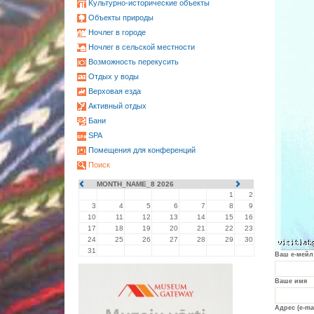
Kультурно-историческиe объекты
Oбъекты природы
Ночлег в городе
Ночлег в сельской местности
Возможность перекусить
Oтдых у воды
Верховая езда
Активный отдых
Бани
SPA
Помещения для конференций
Поиск
MONTH_NAME_8 2026
1
2
3
4
5
6
7
8
9
10
11
12
13
14
15
16
17
18
19
20
21
22
23
24
25
26
27
28
29
30
31
Ваш е-мейл
Ваше имя
Адрес (e-ma