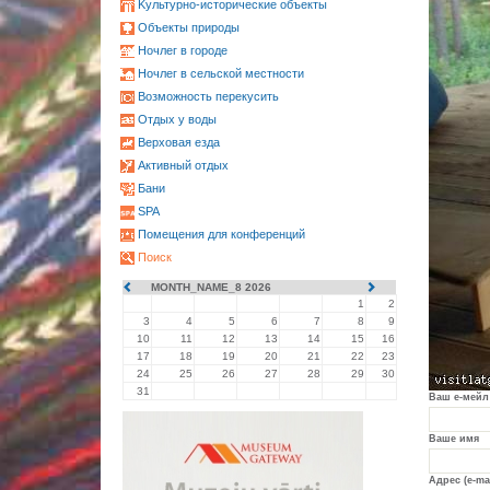
Kультурно-историческиe объекты
Oбъекты природы
Ночлег в городе
Ночлег в сельской местности
Возможность перекусить
Oтдых у воды
Верховая езда
Активный отдых
Бани
SPA
Помещения для конференций
Поиск
MONTH_NAME_8 2026
1
2
3
4
5
6
7
8
9
10
11
12
13
14
15
16
17
18
19
20
21
22
23
24
25
26
27
28
29
30
31
Ваш е-мейл
Ваше имя
Адрес (e-ma