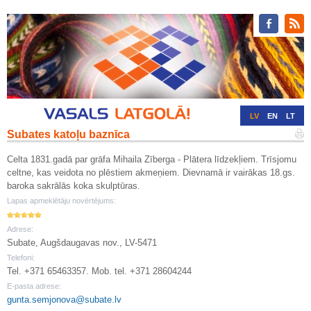
LV
EN
LT
Subates katoļu baznīca
RU
DE
Celta 1831.gadā par grāfa Mihaila Zīberga - Plātera līdzekļiem. Trīsjomu
celtne, kas veidota no plēstiem akmeņiem. Dievnamā ir vairākas 18.gs.
baroka sakrālās koka skulptūras.
Lapas apmeklētāju novērtējums:
Adrese:
Subate, Augšdaugavas nov., LV-5471
Telefoni:
Tel. +371 65463357. Mob. tel. +371 28604244
E-pasta adrese:
gunta.semjonova@subate.lv