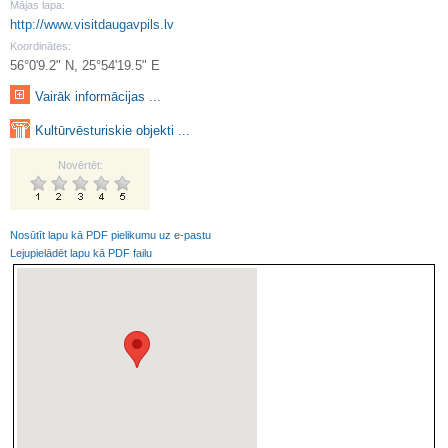
Mājas lapa:
http://www.visitdaugavpils.lv
Koordinātes:
56°0'9.2" N, 25°54'19.5" E
Vairāk informācijas ...
Kultūrvēsturiskie objekti ...
Novērtēt:
Nosūtīt lapu kā PDF pielikumu uz e-pastu
Lejupielādēt lapu kā PDF failu