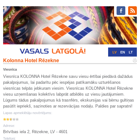
LV
EN
LT
Kolonna Hotel Rēzekne
RU
DE
Viesnīca
Viesnīca KOLONNA Hotel Rēzekne savu viesu ērtībai piedāvā dažādus
pakalpojumus, lai padarītu pēc iespējas patīkamāku uzturēšanos
viesnīcas telpās jebkuram viesim. Viesnīcas KOLONNA Hotel Rēzekne
viesu uzņemšanas kolektīvs labprāt atbildēs uz viesu jautājumiem.
Lūgums tādus pakalpojumus kā trasnfērs, ekskursijas vai bērnu gultiņas
pasūtīt iepriekš, sazinoties ar rezervācijas nodaļu. Paldies par sapratni!
Lapas apmeklētāju novērtējums:
Adrese:
Brīvības iela 2, Rēzekne, LV - 4601
Telefoni: