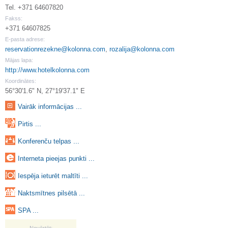
Tel. +371 64607820
Fakss:
+371 64607825
E-pasta adrese:
reservationrezekne@kolonna.com
,
rozalija@kolonna.com
Mājas lapa:
http://www.hotelkolonna.com
Koordinātes:
56°30'1.6" N, 27°19'37.1" E
Vairāk informācijas ...
Pirtis ...
Konferenču telpas ...
Interneta pieejas punkti ...
Iespēja ieturēt maltīti ...
Naktsmītnes pilsētā ...
SPA ...