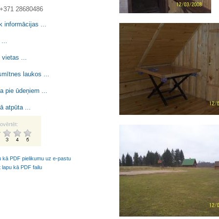
. +371 28680486
k informācijas ...
 ...
 vietas ...
mītnes laukos ...
a pie ūdeņiem ...
ā atpūta ...
ovērtēt:
u kā PDF pielikumu uz e-pastu
t lapu kā PDF failu