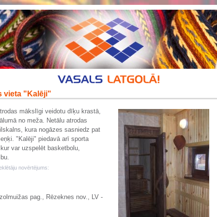
 vieta "Kalēji"
trodas mākslīgi veidotu dīķu krastā,
ālumā no meža. Netālu atrodas
ilskalns, kura nogāzes sasniedz pat
eņķi. "Kalēji" piedavā arī sporta
kur var uzspelēt basketbolu,
bu.
klētāju novērtējums:
zolmuižas pag., Rēzeknes nov., LV -