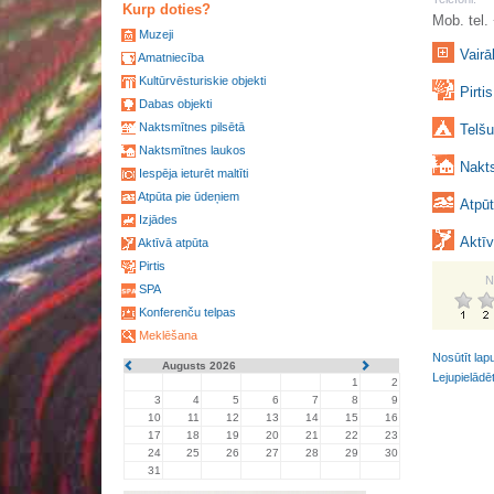
Kurp doties?
Mob. tel
Muzeji
Vairā
Amatniecība
Kultūrvēsturiskie objekti
Pirtis
Dabas objekti
Naktsmītnes pilsētā
Telšu
Naktsmītnes laukos
Nakts
Iespēja ieturēt maltīti
Atpūta pie ūdeņiem
Atpūt
Izjādes
Aktīv
Aktīvā atpūta
Pirtis
N
SPA
Konferenču telpas
Meklēšana
Nosūtīt lap
Augusts 2026
Lejupielādē
1
2
3
4
5
6
7
8
9
10
11
12
13
14
15
16
17
18
19
20
21
22
23
24
25
26
27
28
29
30
31