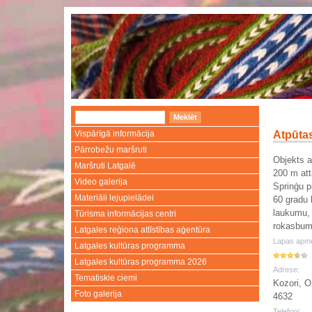
Vispārīgā informācija
Atpūtas
Pārrobežu maršruti
Objekts a
Maršruti Latgalē
200 m att
Video galerija
Sprinģu p
Materiāli lejupielādei
60 gradu l
laukumu, 
Tūrisma informācijas centri
rokasbum
Latgales reģiona attīstības aģentūra
Lapas apme
Latgales kultūras programma
Latgales kultūras programma 2026
Adrese:
Tematiskie ciemi
Kozori, O
Foto galerija
4632
Telefoni: