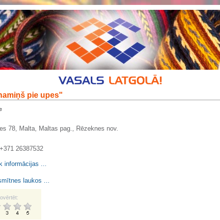
namiņš pie upes"
e
s 78, Malta, Maltas pag., Rēzeknes nov.
. +371 26387532
k informācijas ...
mītnes laukos ...
ovērtēt: