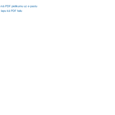
u kā PDF pielikumu uz e-pastu
t lapu kā PDF failu