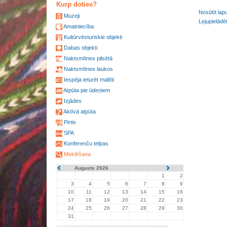
Kurp doties?
Nosūtīt lap
Muzeji
Lejupielādē
Amatniecība
Kultūrvēsturiskie objekti
Dabas objekti
Naktsmītnes pilsētā
Naktsmītnes laukos
Iespēja ieturēt maltīti
Atpūta pie ūdeņiem
Izjādes
Aktīvā atpūta
Pirtis
SPA
Konferenču telpas
Meklēšana
Augusts 2026
1
2
3
4
5
6
7
8
9
10
11
12
13
14
15
16
17
18
19
20
21
22
23
24
25
26
27
28
29
30
31