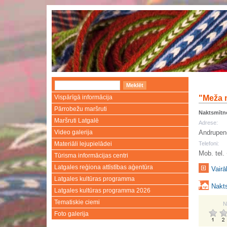
Vispārīgā informācija
"Meža 
Pārrobežu maršruti
Naktsmītn
Maršruti Latgalē
Adrese:
Video galerija
Andrupene
Materiāli lejupielādei
Telefoni:
Mob. tel
Tūrisma informācijas centri
Latgales reģiona attīstības aģentūra
Vairā
Latgales kultūras programma
Nakts
Latgales kultūras programma 2026
Tematiskie ciemi
N
Foto galerija