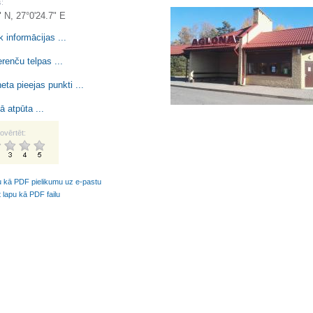
:
" N, 27°0'24.7" E
k informācijas ...
renču telpas ...
neta pieejas punkti ...
ā atpūta ...
ovērtēt:
u kā PDF pielikumu uz e-pastu
t lapu kā PDF failu