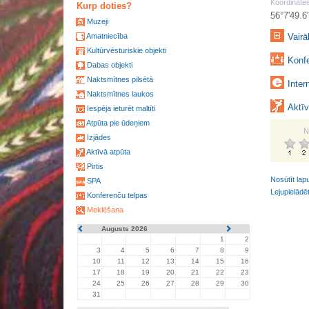
Koordinātes
Kurp doties?
56°7'49.6
Muzeji
Amatniecība
Vairā
Kultūrvēsturiskie objekti
Konfe
Dabas objekti
Naktsmītnes pilsētā
Inter
Naktsmītnes laukos
Aktīv
Iespēja ieturēt maltīti
Atpūta pie ūdeņiem
N
Izjādes
Aktīvā atpūta
Pirtis
Nosūtīt lap
SPA
Lejupielādē
Konferenču telpas
Meklēšana
Augusts 2026
1
2
3
4
5
6
7
8
9
10
11
12
13
14
15
16
17
18
19
20
21
22
23
24
25
26
27
28
29
30
31