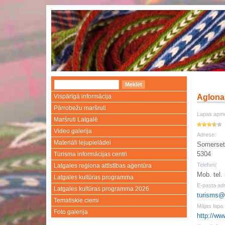
Vispārīgā informācija
Aglonas
Pārrobežu maršruti
Lapas apme
Maršruti Latgalē
Video galerija
Adrese:
Materiāli lejupielādei
Somerseta
5304
Tūrisma informācijas centri
Telefoni:
Latgales reģiona attīstības aģentūra
Mob. tel.
Latgales kultūras programma
E-pasta ad
Latgales kultūras programma 2026
turisms@
Tematiskie ciemi
Mājas lapa:
Foto galerija
http://ww