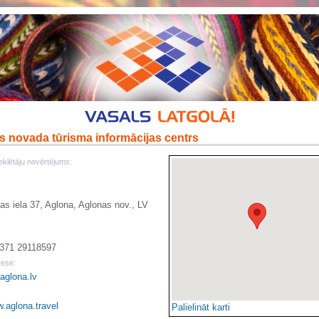
 novada tūrisma informācijas centrs
klētāju novērtējums:
s iela 37, Aglona, Aglonas nov., LV
 371 29118597
rese:
aglona.lv
w.aglona.travel
Palielināt karti