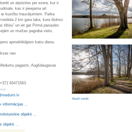
ķerēt un atpūsties pie ezera, kur ir
pludmale, kas ir pieejama arī
 ar kustību traucējumiem. Parka
ā izveidota 2 km gara taka, kura šķērso
s tiltiņu” un iet gar Pirmā pasaules
šejām un muižas pagraba vietu.
ejams apmeklētājiem katru dienu.
aksas nav.
Medumu pagasts, Augšdaugavas
. +371 65471563
rese:
@medumi.lv
Skatīt vairāk
k informācijas ...
rvēsturiskie objekti ...
 objekti ...