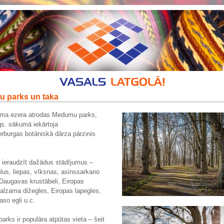
 parks un taka
ma ezera atrodas Medumu parks,
s. sākumā iekārtoja
rburgas botāniskā dārza pārzinis
 ieraudzīt dažādus stādījumus –
lus, liepas, vīksnas, asinssarkano
Daugavas krustābeli, Eiropas
balzama dižegles, Eiropas lapegles,
aso egli u.c.
rks ir populāra atpūtas vieta – šeit