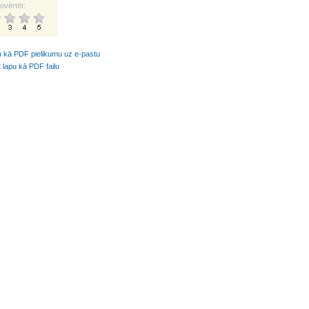
ovērtēt:
u kā PDF pielikumu uz e-pastu
t lapu kā PDF failu