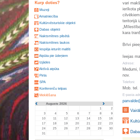
Kurp doties?
vari makš
ierīkota 
Muzeji
cilvēkiem
Amatniecība
teritorij
Kultūrvēsturiskie objekti
„Mīlestība
Dabas objekti
kara tran
Naktsmītnes pilsētā
Naktsmītnes laukos
Brīvi pie
Iespēja ieturēt maltīti
Atpūta pie ūdeņiem
Ieejas m
Izjādes
Adrese:
Aktīvā atpūta
Medumi, 
nov.
Pirtis
SPA
Telefoni:
Mob. tel
Konferenču telpas
E-pasta ad
Meklēšana
parvalde
Augusts 2026
1
2
Vairā
3
4
5
6
7
8
9
10
11
12
13
14
15
16
Kultū
17
18
19
20
21
22
23
24
25
26
27
28
29
30
Dabas
31