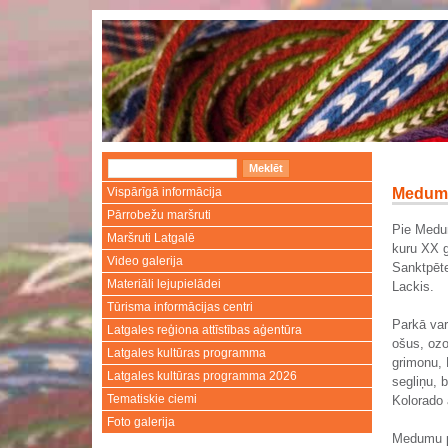
Vispārīgā informācija
Medumu
Pārrobežu maršruti
Pie Medu
Maršruti Latgalē
kuru XX g
Video galerija
Sanktpēte
Materiāli lejupielādei
Lackis.
Tūrisma informācijas centri
Parkā var
Latgales reģiona attīstības aģentūra
ošus, ozo
Latgales kultūras programma
grimonu, 
Latgales kultūras programma 2026
segliņu, 
Tematiskie ciemi
Kolorado 
Foto galerija
Medumu pa