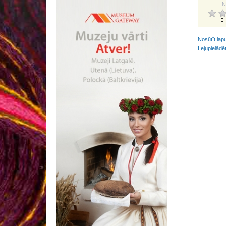
N
Nosūtīt lap
Lejupielādē