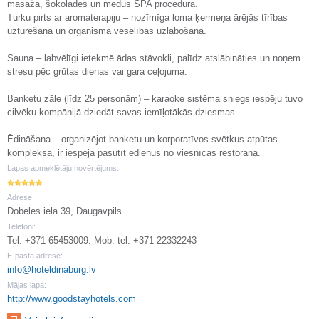
masāža, šokolādes un medus SPA procedūra.
Turku pirts ar aromaterapiju – nozīmīga loma ķermeņa ārējās tīrības
uzturēšanā un organisma veselības uzlabošanā.
Sauna – labvēlīgi ietekmē ādas stāvokli, palīdz atslābināties un noņem
stresu pēc grūtas dienas vai gara ceļojuma.
Banketu zāle (līdz 25 personām) – karaoke sistēma sniegs iespēju tuvo
cilvēku kompānijā dziedāt savas iemīļotākās dziesmas.
Ēdināšana – organizējot banketu un korporatīvos svētkus atpūtas
kompleksā, ir iespēja pasūtīt ēdienus no viesnīcas restorāna.
Lapas apmeklētāju novērtējums:
Adrese:
Dobeles iela 39, Daugavpils
Telefoni:
Tel. +371 65453009. Mob. tel. +371 22332243
E-pasta adrese:
info@hoteldinaburg.lv
Mājas lapa:
http://www.goodstayhotels.com