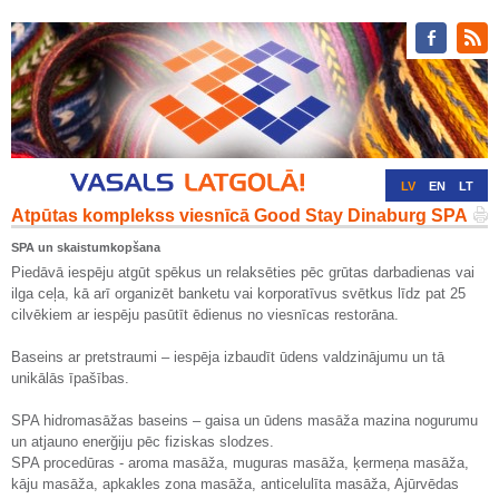
LV
EN
LT
Atpūtas komplekss viesnīcā Good Stay Dinaburg SPA
RU
DE
SPA un skaistumkopšana
Piedāvā iespēju atgūt spēkus un relaksēties pēc grūtas darbadienas vai
ilga ceļa, kā arī organizēt banketu vai korporatīvus svētkus līdz pat 25
cilvēkiem ar iespēju pasūtīt ēdienus no viesnīcas restorāna.
Baseins ar pretstraumi – iespēja izbaudīt ūdens valdzinājumu un tā
unikālās īpašības.
SPA hidromasāžas baseins – gaisa un ūdens masāža mazina nogurumu
un atjauno enerğiju pēc fiziskas slodzes.
SPA procedūras - aroma masāža, muguras masāža, ķermeņa masāža,
kāju masāža, apkakles zona masāža, anticelulīta masāža, Ajūrvēdas