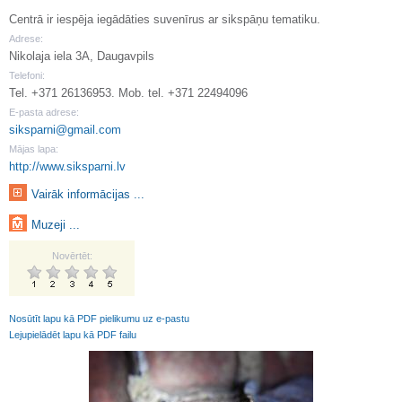
Centrā ir iespēja iegādāties suvenīrus ar sikspāņu tematiku.
Adrese:
Nikolaja iela 3A, Daugavpils
Telefoni:
Tel. +371 26136953. Mob. tel. +371 22494096
E-pasta adrese:
siksparni@gmail.com
Mājas lapa:
http://www.siksparni.lv
Vairāk informācijas ...
Muzeji ...
Novērtēt:
Nosūtīt lapu kā PDF pielikumu uz e-pastu
Lejupielādēt lapu kā PDF failu