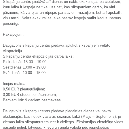
Sikspārņu centrs piedāvā arī dienas un nakts ekskursijas pa cietoksni,
kuru laikā ir iespēja ne tikai uzzināt, kas sikspārņiem garšo, kā viņi
pārziemo, kā vairojas un rūpejas par saviem mazuļiem, bet arī apskatīt
viņu mītni. Nakts ekskursijas laikā pastāv iespēja satikt kādus īpatņus
personīgi.
Pakalpojumi:
Daugavpils sikspārņu centrs piedāvā aplūkot sikspārņiem veltīto
ekspozīciju.
Sikspārņu centra ekspozīcijas darba laiks:
Piektdienās 15:00 – 19:00;
Sestdienās 10:00 – 19:00;
Svētdienās 10:00 – 15:00.
Ieejas maksa:
0,50 EUR pieaugušajiem;
0,30 EUR studentiem/senioriem;
Bērniem līdz 9 gadiem bezmaksas.
Daugavpils sikspārņu centrs piedāvā piedalīties dienas vai nakts
ekskursijās, kas notiek vasaras sezonas laikā (Maijs – Septembris), jo
ziemas laikā sikspārņus traucēt ir aizliegts. Ekskursijas cietokšņa vides
pasaulē notiek latviešu, krievu un angļu valodā pēc iepriekšējas