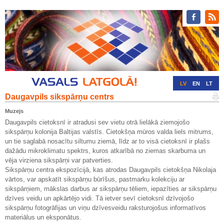
LV
EN
LT
Daugavpils sikspārņu centrs
RU
DE
Muzejs
Daugavpils cietoksnī ir atradusi sev vietu otrā lielākā ziemojošo
sikspārņu kolonija Baltijas valstīs. Cietokšņa mūros valda liels mitrums,
un tie saglabā nosacītu siltumu ziemā, līdz ar to visā cietoksnī ir plašs
dažādu mikroklimatu spektrs, kuros atkarībā no ziemas skarbuma un
vēja virziena sikspārņi var patverties.
Sikspārņu centra ekspozīcijā, kas atrodas Daugavpils cietokšņa Nikolaja
vārtos, var apskatīt sikspārņu būrīšus, pastmarku kolekciju ar
sikspārņiem, mākslas darbus ar sikspārņu tēliem, iepazīties ar sikspārņu
dzīves veidu un apkārtējo vidi. Tā ietver sevī cietoksnī dzīvojošo
sikspārņu fotogrāfijas un viņu dzīvesveidu raksturojošus informatīvos
materiālus un eksponātus.