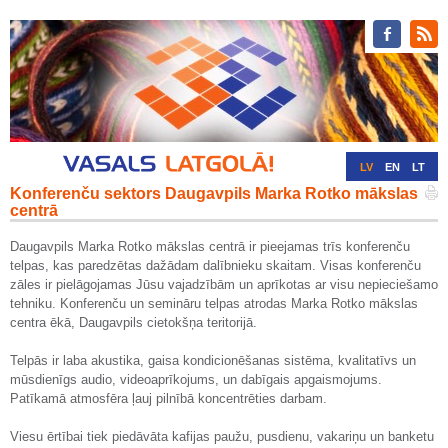
LV
EN
LT
Konferenču sektors Daugavpils Marka Rotko mākslas
RU
DE
centrā
Daugavpils Marka Rotko mākslas centrā ir pieejamas trīs konferenču
telpas, kas paredzētas dažādam dalībnieku skaitam. Visas konferenču
zāles ir pielāgojamas Jūsu vajadzībām un aprīkotas ar visu nepieciešamo
tehniku. Konferenču un semināru telpas atrodas Marka Rotko mākslas
centra ēkā, Daugavpils cietokšņa teritorijā.
Telpās ir laba akustika, gaisa kondicionēšanas sistēma, kvalitatīvs un
mūsdienīgs audio, videoaprīkojums, un dabīgais apgaismojums.
Patīkamā atmosfēra ļauj pilnībā koncentrēties darbam.
Viesu ērtībai tiek piedāvāta kafijas paužu, pusdienu, vakariņu un banketu