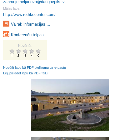
zanna.jemeljanova@daugavpils.lv
Mājas lapa:
http://www.rothkocenter.com/
Vairāk informācijas ...
Konferenču telpas ...
Novērtēt:
Nosūtīt lapu kā PDF pielikumu uz e-pastu
Lejupielādēt lapu kā PDF failu