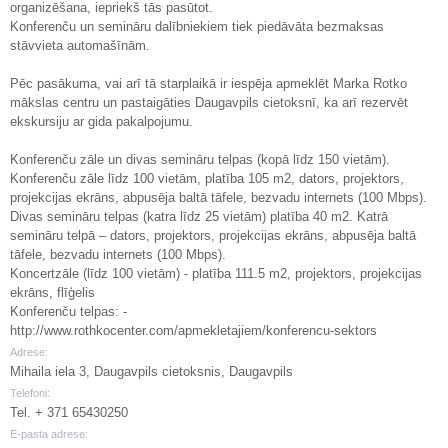
organizēšana, iepriekš tās pasūtot.
Konferenču un semināru dalībniekiem tiek piedāvāta bezmaksas
stāvvieta automašīnām.
Pēc pasākuma, vai arī tā starplaikā ir iespēja apmeklēt Marka Rotko
mākslas centru un pastaigāties Daugavpils cietoksnī, ka arī rezervēt
ekskursiju ar gida pakalpojumu.
Konferenču zāle un divas semināru telpas (kopā līdz 150 vietām).
Konferenču zāle līdz 100 vietām, platība 105 m2, dators, projektors,
projekcijas ekrāns, abpusēja baltā tāfele, bezvadu internets (100 Mbps).
Divas semināru telpas (katra līdz 25 vietām) platība 40 m2. Katrā
semināru telpā – dators, projektors, projekcijas ekrāns, abpusēja baltā
tāfele, bezvadu internets (100 Mbps).
Koncertzāle (līdz 100 vietām) - platība 111.5 m2, projektors, projekcijas
ekrāns, flīģelis
Konferenču telpas: -
http://www.rothkocenter.com/apmekletajiem/konferencu-sektors
Adrese:
Mihaila iela 3, Daugavpils cietoksnis, Daugavpils
Telefoni:
Tel. + 371 65430250
E-pasta adrese: