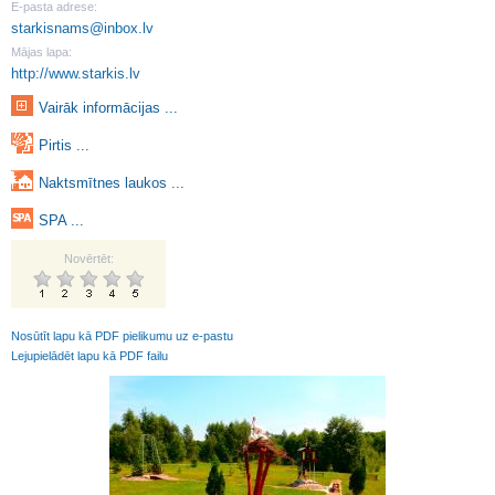
E-pasta adrese:
starkisnams@inbox.lv
Mājas lapa:
http://www.starkis.lv
Vairāk informācijas ...
Pirtis ...
Naktsmītnes laukos ...
SPA ...
Novērtēt:
Nosūtīt lapu kā PDF pielikumu uz e-pastu
Lejupielādēt lapu kā PDF failu