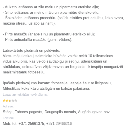
- Auksto ietīšanos ar zilo mālu un piparmētru ēterisko eļļu;
- Silto ietīšanos ar melno mālu un piparmētru ēterisko eļļu;
- Šokolādes ietīšanos procedūru (palīdz cīnīties pret celulītu, lieko svaru,
mazina stresu, uzlabo asinsriti).
- Pirts masāžu (ar apelsīnu un piparmētru ēterisko eļļu);
- Pirts anticelulīta masāžu (gurni, vēders).
Labiekārtotu pludmali un peldvietu.
Viesu māju ieskauj saimnieka būvētās vairāk nekā 10 teiksmainas
viduslaiku pilis, kas veido savdabīgu pilsētiņu, ūdenskritumi un
strūklakas, dekoratīvas vējdzirnavas un lielgabals. Ir iespēja noorganizēt
neaizmirstamu fotosesiju.
Īpašais piedāvājums kāzām: fotosesija, iespēja šaut ar lielgabalu,
Mīlestības koks kāzu atslēgām un baložu palaišana.
Lapas apmeklētāju novērtējums:
Adrese:
Stārķi, Tabores pagasts, Daugavpils novads, Augšdaugavas nov.
Telefoni:
Mob. tel. +371 25661375, +371 29466216