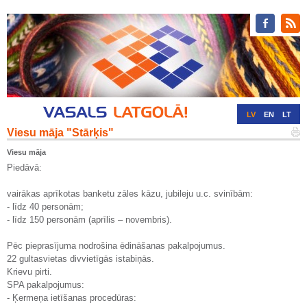
LV
EN
LT
Viesu māja "Stārķis"
RU
DE
Viesu māja
Piedāvā:
vairākas aprīkotas banketu zāles kāzu, jubileju u.c. svinībām:
- līdz 40 personām;
- līdz 150 personām (aprīlis – novembris).
Pēc pieprasījuma nodrošina ēdināšanas pakalpojumus.
22 gultasvietas divvietīgās istabiņās.
Krievu pirti.
SPA pakalpojumus:
- Ķermeņa ietīšanas procedūras: