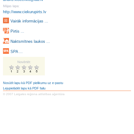
Mājas lapa:
http://www.ciekurupirts.lv
Vairāk informācijas ...
Pirtis ...
Naktsmītnes laukos ...
SPA ...
Novērtēt:
Nosūtīt lapu kā PDF pielikumu uz e-pastu
Lejupielādēt lapu kā PDF failu
© 2007 Latgales reģiona attīstības aģentūra