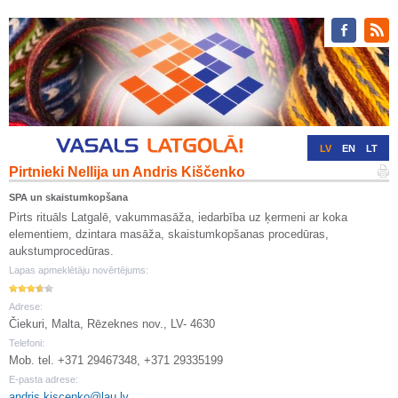
LV
EN
LT
Pirtnieki Nellija un Andris Kiščenko
RU
DE
SPA un skaistumkopšana
Pirts rituāls Latgalē, vakummasāža, iedarbība uz ķermeni ar koka
elementiem, dzintara masāža, skaistumkopšanas procedūras,
aukstumprocedūras.
Lapas apmeklētāju novērtējums:
Adrese:
Čiekuri, Malta, Rēzeknes nov., LV- 4630
Telefoni:
Mob. tel. +371 29467348, +371 29335199
E-pasta adrese:
andris.kiscenko@lau.lv