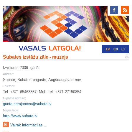
LV
EN
LT
Subates izstāžu zāle - muzejs
RU
DE
Izveidots 2006. gadā.
Adrese:
Subate, Subates pagasts, Augšdaugavas nov.
Telefoni:
Tel. +371 65463357. Mob. tel. +371 27150854
E-pasta adrese:
gunta.semjonova@subate.lv
Mājas lapa:
http://www.subate.lv
Vairāk informācijas ...