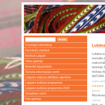
Vispārīgā informācija
Lubāna
Pārrobežu maršruti
Lubāna ez
Maršruti Latgalē
normāla ū
Video galerija
maksimāl
Materiāli lejupielādei
teritorijā
ieskauj d
Tūrisma informācijas centri
NATURA 20
Latgales reģiona attīstības aģentūra
Lapas apme
Latgales kultūras programma
Latgales kultūras programma 2026
Adrese:
Tematiskie ciemi
Rēzeknes
Foto galerija
Telefoni:
Mob. tel.