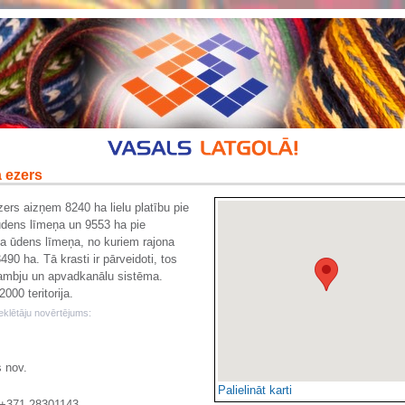
 ezers
ers aizņem 8240 ha lielu platību pie
dens līmeņa un 9553 ha pie
a ūdens līmeņa, no kuriem rajona
 3490 ha. Tā krasti ir pārveidoti, tos
ambju un apvadkanālu sistēma.
00 teritorija.
klētāju novērtējums:
 nov.
Palielināt karti
 +371 28301143