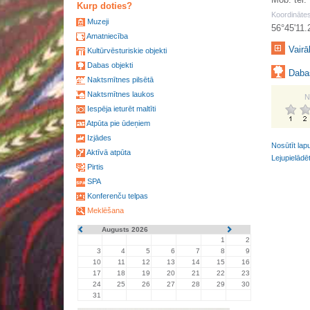
Kurp doties?
Koordinātes
Muzeji
56°45'11.
Amatniecība
Vairā
Kultūrvēsturiskie objekti
Dabas objekti
Dabas
Naktsmītnes pilsētā
Naktsmītnes laukos
N
Iespēja ieturēt maltīti
Atpūta pie ūdeņiem
Izjādes
Nosūtīt lap
Aktīvā atpūta
Lejupielādē
Pirtis
SPA
Konferenču telpas
Meklēšana
Augusts 2026
1
2
3
4
5
6
7
8
9
10
11
12
13
14
15
16
17
18
19
20
21
22
23
24
25
26
27
28
29
30
31