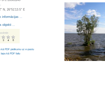
:
2" N, 26°51'13.5" E
k informācijas ...
 objekti ...
ovērtēt:
u kā PDF pielikumu uz e-pastu
t lapu kā PDF failu