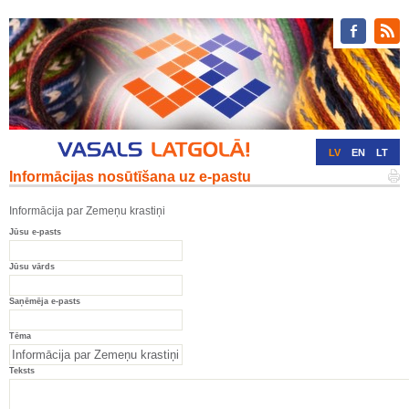
LV
EN
LT
Informācijas nosūtīšana uz e-pastu
RU
DE
Informācija par Zemeņu krastiņi
Jūsu e-pasts
Jūsu vārds
Saņēmēja e-pasts
Tēma
Teksts