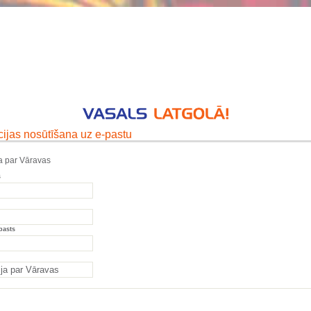
cijas nosūtīšana uz e-pastu
ja par Vāravas
s
pasts