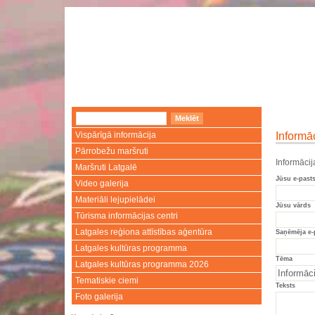
Vispārīgā informācija
Informā
Pārrobežu maršruti
Informāci
Maršruti Latgalē
Jūsu e-past
Video galerija
Materiāli lejupielādei
Jūsu vārds
Tūrisma informācijas centri
Latgales reģiona attīstības aģentūra
Saņēmēja e-
Latgales kultūras programma
Tēma
Latgales kultūras programma 2026
Tematiskie ciemi
Teksts
Foto galerija