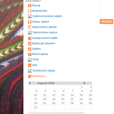
Kurp doties?
Muzeji
Amatniecība
Kultūrvēsturiskie objekti
Dabas objekti
Naktsmītnes pilsētā
Naktsmītnes laukos
Iespēja ieturēt maltīti
Atpūta pie ūdeņiem
Izjādes
Aktīvā atpūta
Pirtis
SPA
Konferenču telpas
Meklēšana
Augusts 2026
1
2
3
4
5
6
7
8
9
10
11
12
13
14
15
16
17
18
19
20
21
22
23
24
25
26
27
28
29
30
31