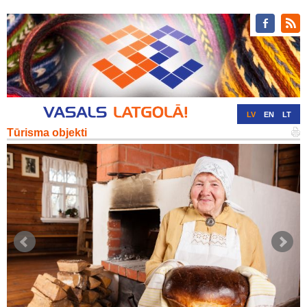
LV
EN
LT
Tūrisma objekti
RU
DE