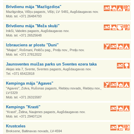
Brīvdienu māja "Mazligzdiņa"
Mazligzdiņa, Višķu pagasts, Višķi, LV- 5481, Augšdaugavas nov.
Mob. tel. +371 26484793
Brīvdienu māja "Meža skuķi"
Inikši, Vaboles pagasts, Augšdaugavas nov.
Mob. tel. +371 26525648
Izbrauciens ar plostu "Duni"
"Maijas", Rošmani, Pelēču pag., Preiļu nov., Preiļu nov.
Mob. tel. +371 27812022
Jaunsventes muižas parks un Sventes ezera taka
Alejas iela 7, Svente, Sventes pagasts, Augšdaugavas nov.
Tel. +371 65422818
Kempinga māja "Agaves"
"Agaves", Zolva, Rušonas pagasts, Riebiņu novads, Riebiņu nov.,
LV-5329
Mob. tel. +371 26315587
Kempings "Krasti"
“Krasti”, Židina, Naujenes pagasts, Augšdaugavas nov.
Mob. tel. +371 29407124
Krustceles
Breksene, Baltinavas novads, LV-4594