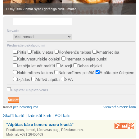
•
Pi myusim vīnmār sylta i garšeiga rudzu maize
Novads
Piedāvātie pakalpojumi
Pirtis
Telšu vietas
Konferenču telpas
Amatniecība
Kultūrvēsturiskie objekti
Interneta pieejas punkti
Iespēja ieturēt maltīti
Muzeji
Dabas objekti
Naktsmītnes laukos
Naktsmītnes pilsētā
Atpūta pie ūdeņiem
Izjādes
Aktīvā atpūta
SPA
Objekts: Objekta veids
•
Kārtot
pēc novērtējuma
Vienkārša meklēšana
Skatīt kartē
|
Izdrukāt karti
|
POI fails
"Atpūtas bāze Ismeru ezera krastā"
Priedkalnes, Ismeri, Lūznavas pag., Rēzeknes nov.
Mob. tel. +371 26455469