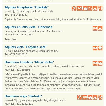
Atpūtas komplekss “Dzerkaļi”
Dzerkaļi, Cirmas pagasts, Ludzas novads
Tel. +371 26182240
Atpūta pie Cirmas ezera. Laivu, ūdens motociklu, ūdens velosipēdu, SUP dēļu noma.
Atpūtas un telts vieta "Līdaciņas"
Līdaciņas, Karpinje, Kaunatas pag., Rēzeknes nov.
Mob. tel. +371 27293747
Telts vieta.
Atpūtas vieta "Latgales sēta"
Slutišķi, Naujenes pagasts, Augšdaugavas nov.
Tel. +371 65422818
Brīvdienu kotedžas "Meža ielokā"
"Kundziņi", Kujerci, Līdumnieku pagasts, Ludzas novads, Ludzas nov.
Mob. tel. +371 26569877
“Meža ielokā” piedāvā divas mājīgas kotedžas un neaizmirstamu atpūtu dabas parkā
“Kurjanovas ezers”. Jūs varēsiet baudīt saulrieta skaistumu, klausīties ezera viļņu
šalkas un putnu čalas, laisties SUP/laivu piedzīvojumā Kurjanovas ezerā. Viesu
labsajūtai pieejami āra kubli, terases ar mēbelēm, sauļošanās zviļņi, SUP dēļi, laivas,
bērnu rotaļu laukums, labiekārtotas ugunskura vietas, grili un laipa.
Brīvdienu māja "Beibuki"
Viļuši 4, Viļuši, Naujenes pagasts, Augšdaugavas nov.
Mob. tel. +371 29493121