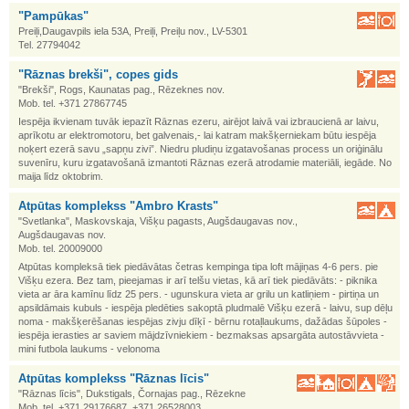
"Pampūkas"
Preiļi,Daugavpils iela 53A, Preiļi, Preiļu nov., LV-5301
Tel. 27794042
"Rāznas brekši", copes gids
"Brekši", Rogs, Kaunatas pag., Rēzeknes nov.
Mob. tel. +371 27867745
Iespēja ikvienam tuvāk iepazīt Rāznas ezeru, airējot laivā vai izbraucienā ar laivu,
aprīkotu ar elektromotoru, bet galvenais,- lai katram makšķerniekam būtu iespēja
noķert ezerā savu „sapņu zivi”. Niedru pludiņu izgatavošanas process un oriģinālu
suvenīru, kuru izgatavošanā izmantoti Rāznas ezerā atrodamie materiāli, iegāde. No
maija līdz oktobrim.
Atpūtas komplekss "Ambro Krasts"
"Svetlanka", Maskovskaja, Višķu pagasts, Augšdaugavas nov.,
Augšdaugavas nov.
Mob. tel. 20009000
Atpūtas kompleksā tiek piedāvātas četras kempinga tipa loft mājiņas 4-6 pers. pie
Višķu ezera. Bez tam, pieejamas ir arī telšu vietas, kā arī tiek piedāvāts: - piknika
vieta ar āra kamīnu līdz 25 pers. - ugunskura vieta ar grilu un katliņiem - pirtiņa un
apsildāmais kubuls - iespēja pledēties sakoptā pludmalē Višķu ezerā - laivu, sup dēļu
noma - makšķerēšanas iespējas zivju dīķī - bērnu rotaļlaukums, dažādas šūpoles -
iespēja ierasties ar saviem mājdzīvniekiem - bezmaksas apsargāta autostāvvieta -
mini futbola laukums - velonoma
Atpūtas komplekss "Rāznas līcis"
"Rāznas līcis", Dukstigals, Čornajas pag., Rēzekne
Mob. tel. +371 29176687, +371 26528003