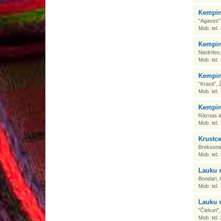
Kempin
"Agaves",
Mob. tel
Kempin
Niedrīte
Mob. tel
Kempin
“Krasti”,
Mob. tel
Kemping
Rāznas ie
Mob. tel
Krustce
Breksene
Mob. tel
Lauku 
Bondari,
Mob. tel
Lauku 
"Čiekuri"
Mob. tel.