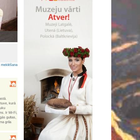
Lobuokī piertnīki dzeivoj Latgolā
•
a meklēšana
astā.
rtuve, kurā
auku
s. Ir Wi-Fi,
īgās gultas,
ma grila