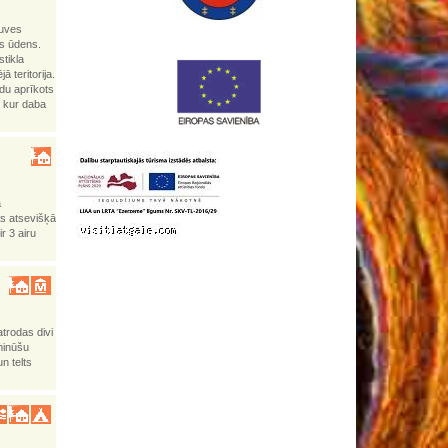
tuves
is ūdens.
stikla
 teritorija.
adu aprīkots
, kur daba
a
as atsevišķā
r 3 airu
trodas divi
minūšu
n telts