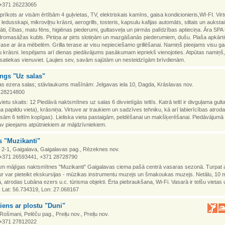
. +371 26223065
rīkots ar visām ērtībām 4 guļvietas, TV, elektriskais kamīns, gaisa kondicionieris,WI-FI. Vir
r ledusskapi, mikroviļņu krāsni, aerogrills, tosteris, kapsulu kafijas automāts, siltais un auksta
alāti, čības, matu fēns, higiēnas piederumi, gultasveļa un pirmās palīdzības aptieciņa. Āra SPA 
dromasāžas kubls. Pirtiņa ar pirts slotiņām un mazgāšanās piederumiem, dušu. Plaša apkārtējā
rase ar āra mēbelēm. Grilla terase ar visu nepieciešamo grillēšanai. Namiņš pieejams visu g
u krāsni. Iespējams arī dienas piedāvājums pasākumam iepriekš vienojoties. Atpūtas namiņš
satiekas vienuviet. Ļaujies sev, savām sajūtām un nesteidzīgām brīvdienām.
ngs "Uz salas"
s ezera salas; stāvlaukums mašīnām: Jelgavas iela 10, Dagda, Krāslavas nov.
1 28214800
vietu skaits: 12 Piedāvā naktsmītnes uz salas 6 divvietīgās teltīs. Katrā teltī ir divguļama gult
a papildu vieta), krāsniņa. Virtuve ar traukiem un sadzīves tehniku, kā arī labierīcības atrod
isām 6 teltīm kopīgas). Lieliska vieta pastaigām, peldēšanai un makšķerēšanai. Piedāvājumā i
av pieejams atpūtniekiem ar mājdzīvniekiem.
s "Muzikanti"
 2-1, Gaigalava, Gaigalavas pag., Rēzeknes nov.
. +371 26593441, +371 28728790
am mājīgas naktsmītnes "Muzikanti" Gaigalavas ciema pašā centrā vasaras sezonā. Turpat a
ur var pieteikt ekskursijas - mūzikas instrumentu muzejs un šmakoukas muzejs. Netālu, 10 
, atrodas Lubāna ezers u.c. tūrisma objekti. Ērta piebraukšana, Wi-Fi. Vasarā ir telšu vietas u
 Lat: 56.734319, Lon: 27.068167
iens ar plostu "Duni"
 Rošmani, Pelēču pag., Preiļu nov., Preiļu nov.
. +371 27812022