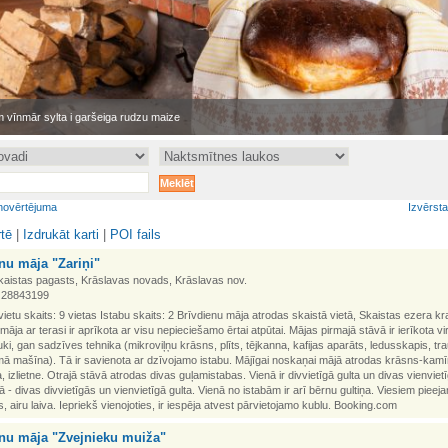
 vīnmār sylta i garšeiga rudzu maize
novērtējuma
Izvērst
rtē
|
Izdrukāt karti
|
POI fails
nu māja "Zariņi"
Skaistas pagasts, Krāslavas novads, Krāslavas nov.
1 28843199
vietu skaits: 9 vietas Istabu skaits: 2 Brīvdienu māja atrodas skaistā vietā, Skaistas ezera kr
māja ar terasi ir aprīkota ar visu nepieciešamo ērtai atpūtai. Mājas pirmajā stāvā ir ierīkota vi
auki, gan sadzīves tehnika (mikroviļņu krāsns, plīts, tējkanna, kafijas aparāts, ledusskapis, tr
 mašīna). Tā ir savienota ar dzīvojamo istabu. Mājīgai noskaņai mājā atrodas krāsns-kamīn
 izlietne. Otrajā stāvā atrodas divas guļamistabas. Vienā ir divvietīgā gulta un divas vienviet
bā - divas divvietīgās un vienvietīgā gulta. Vienā no istabām ir arī bērnu gultiņa. Viesiem pieeja
ts, airu laiva. Iepriekš vienojoties, ir iespēja atvest pārvietojamo kublu. Booking.com
enu māja "Zvejnieku muiža"