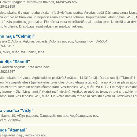
 Grāveru pagasts, Krāslavas novads, Krāslavas nov.
1 29419159
vietu skaits: 6 vietas Istabu skaits: trīs 2-vietīgas istabas Atrodas pašā Cārmaņa ezera krast
ota virtuve ar traukiem un nepieciešamo sadzīves tehniku. Koplietošanas labierīcības, Wi-Fi, 
tu. Līdzās pludmale, gara laipa. Piemērota vieta makšķerēšanai. Lauku pirts. Nodrošina ar dvi
ām. Airu laiva. Draudzīgs atpūtniekiem ar mājdzīvniekiem.
enu māja “Celmiņi”
iela 2, Aglona, Aglonas pagasts, Aglonas novads, Aglonas nov., LV-5304
 29376197
, dvieļi, duša, WC, halāti, fēns
tudija "Rāmuļi"
 Grāveru pagasts, Krāslavas nov.
1 29218267
vietu skaits: 14 vietas Atpūtniekiem piedāvā 3 mājas: - Lielākā māja Dabas studija "Rāmuļi" i
m (+ 2 papildvietas) (gultasvietas izvietotas 3 divvietīgās istabās). Tā aprīkota ar plašu atpū
irtuvi ar traukiem un nepieciešamo sadzīves tehniku, WC, dušu. Wi-fi, TV. Pie mājas izveidot
a, lapene. - Divi “Līča namiņi” (katrā pa 4 vietām). Aprīkoti ar atpūtas telpu, virtuvi ar traukiem
amo sadzīves tehniku, WC, duša. Pie katra namiņa terase ar skaistu skatu uz Jazinkas ezeru
a viesnīca "Višķi"
hnikums 10, Višķu pagasts, Daugavpils novads, Augšdaugavas nov.
. +371 29369426
ngs "Atamani"
 Gaigalavas pag., Rēzeknes nov.