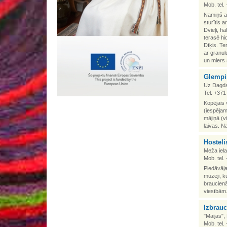
Mob. tel
Namiņš ap
sturītis a
Dvieļi, h
terasē hi
Dīķis. Te
ar granul
un miers 
Glempi
Uz Dagda
Tel. +37
Kopējais 
(iespējam
mājiņā (v
laivas. N
Hosteli
Meža iela
Mob. tel
Piedāvāj
muzeji, k
braucienā
viesībām.
Izbrauc
"Maijas",
Mob. tel