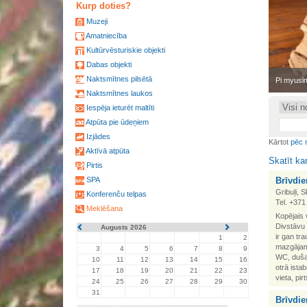
Kurp doties?
Muzeji
Amatniecība
Kultūrvēsturiskie objekti
Dabas objekti
Naktsmītnes pilsētā
•
Pi myusim
Naktsmītnes laukos
Iespēja ieturēt maltīti
Atpūta pie ūdeņiem
Izjādes
Kārtot
pēc 
Aktīvā atpūta
Skatīt ka
Pirtis
SPA
Brīvdie
Gribuļi, 
Konferenču telpas
Tel. +37
Meklēšana
Kopējais 
Divstāvu 
Augusts 2026
ir gan tr
1
2
mazgājamā
3
4
5
6
7
8
9
WC, duša,
10
11
12
13
14
15
16
otrā ista
17
18
19
20
21
22
23
vieta, pir
24
25
26
27
28
29
30
31
Brīvdi