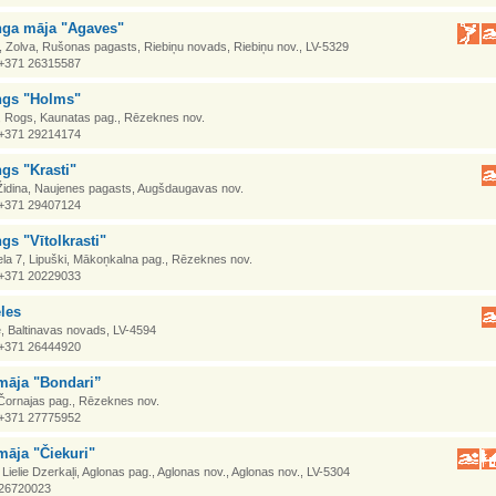
ga māja "Agaves"
 Zolva, Rušonas pagasts, Riebiņu novads, Riebiņu nov., LV-5329
. +371 26315587
gs "Holms"
s, Rogs, Kaunatas pag., Rēzeknes nov.
. +371 29214174
gs "Krasti"
 Židina, Naujenes pagasts, Augšdaugavas nov.
. +371 29407124
s "Vītolkrasti"
la 7, Lipuški, Mākoņkalna pag., Rēzeknes nov.
. +371 20229033
les
, Baltinavas novads, LV-4594
. +371 26444920
māja "Bondari”
 Čornajas pag., Rēzeknes nov.
. +371 27775952
māja "Čiekuri"
, Lielie Dzerkaļi, Aglonas pag., Aglonas nov., Aglonas nov., LV-5304
 26720023