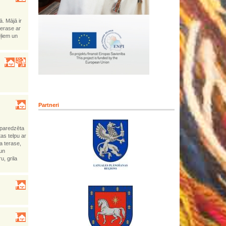
ā. Mājā ir
terase ar
eļiem un
Partneri
r paredzēta
tas telpu ar
a terase,
 un
, grila