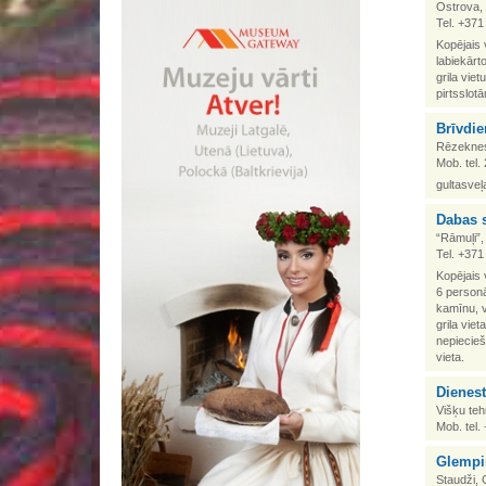
Ostrova,
Tel. +37
Kopējais 
labiekārt
grila vie
pirtsslot
Brīvdi
Rēzeknes 
Mob. tel.
gultasveļa
Dabas s
“Rāmuļi”,
Tel. +37
Kopējais 
6 personā
kamīnu, v
grila viet
nepiecieš
vieta.
Dienest
Višķu te
Mob. tel
Glempi
Staudži,