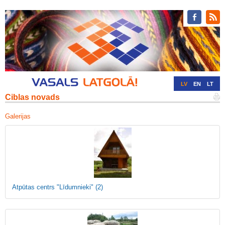
LV
EN
LT
Ciblas novads
RU
DE
Galerijas
Atpūtas centrs "Līdumnieki"
(2)