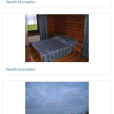
Nosūtīt kā e-kartiņu
Nosūtīt kā e-kartiņu