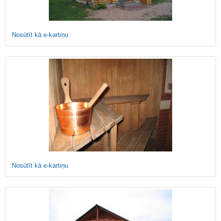
Nosūtīt kā e-kartiņu
Nosūtīt kā e-kartiņu