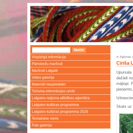
»
Vispārīgā informācija
Aglonas 
Ciriša 
Pārrobežu maršruti
Maršruti Latgalē
Upursala 
Video galerija
dažādi no
mājlopi. 
Materiāli lejupielādei
pieņemts,
Tūrisma informācijas centri
Izbraucien
Latgales reģiona attīstības aģentūra
Latgales kultūras programma
Skats uz 
Latgales kultūras programma 2026
Tematiskie ciemi
Foto galerija