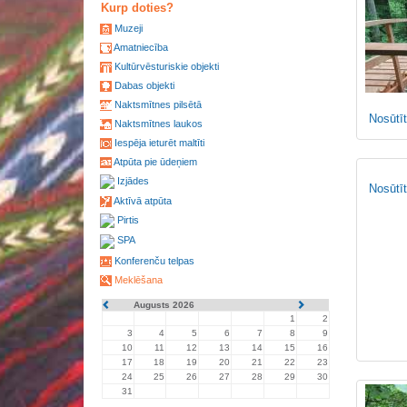
Kurp doties?
Muzeji
Amatniecība
Kultūrvēsturiskie objekti
Dabas objekti
Naktsmītnes pilsētā
Nosūtīt
Naktsmītnes laukos
Iespēja ieturēt maltīti
Atpūta pie ūdeņiem
Izjādes
Nosūtīt
Aktīvā atpūta
Pirtis
SPA
Konferenču telpas
Meklēšana
Augusts 2026
1
2
3
4
5
6
7
8
9
10
11
12
13
14
15
16
17
18
19
20
21
22
23
24
25
26
27
28
29
30
31