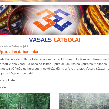
»
novads
Dabas objekti
Upursalas dabas taka
jeb Kalnu sala ir 16 ha liela, apaugusi ar jauktu mežu. Līdz mūsu dienām sag
stāsti.Viens vēstī, ka senajos laikos Upurslas Upurkalnā upurētas meitenes, 
Priesteri pētījuši, uz kuru pusi nosvērtās dūmu grīste : ja pret Voguļu sādžu - 
 ja pret Aglonu -noraidīts.
i ar plostu.
salu.