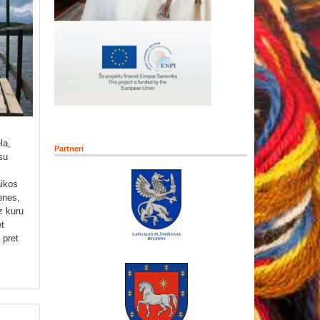
la,
Partneri
su
aikos
enes,
uz kuru
et
 pret