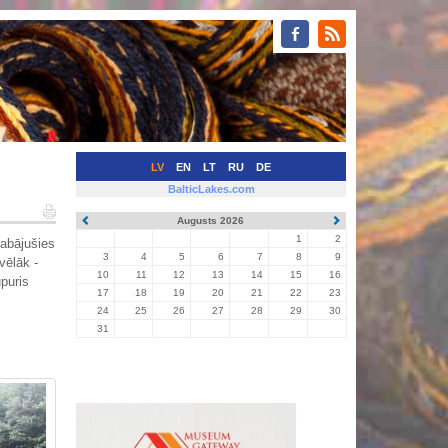
LV
EN
LT
RU
DE
BalticLakes.com
Augusts 2026
1
2
labājušies
3
4
5
6
7
8
9
vēlāk -
10
11
12
13
14
15
16
upuris
17
18
19
20
21
22
23
24
25
26
27
28
29
30
31