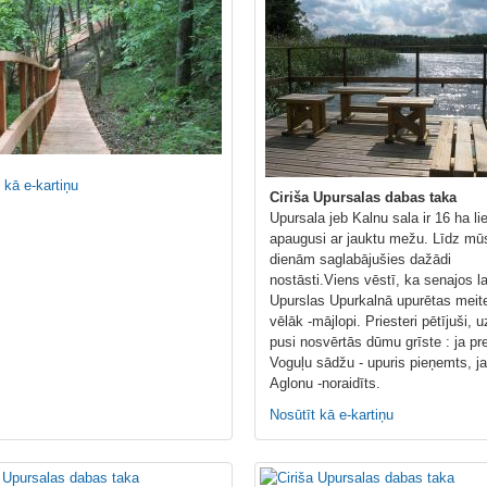
 kā e-kartiņu
Ciriša Upursalas dabas taka
Upursala jeb Kalnu sala ir 16 ha lie
apaugusi ar jauktu mežu. Līdz mū
dienām saglabājušies dažādi
nostāsti.Viens vēstī, ka senajos l
Upurslas Upurkalnā upurētas meit
vēlāk -mājlopi. Priesteri pētījuši, 
pusi nosvērtās dūmu grīste : ja pr
Voguļu sādžu - upuris pieņemts, ja
Aglonu -noraidīts.
Nosūtīt kā e-kartiņu