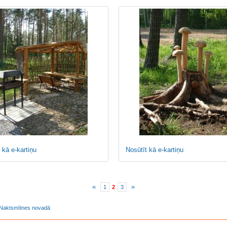
 kā e-kartiņu
Nosūtīt kā e-kartiņu
«
»
1
2
3
 Naktsmītnes novadā