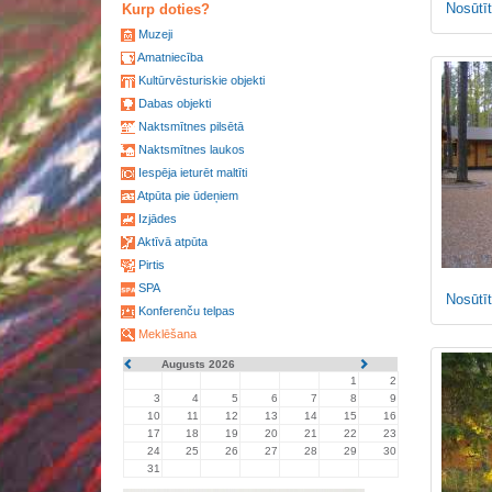
Nosūtīt
Kurp doties?
Muzeji
Amatniecība
Kultūrvēsturiskie objekti
Dabas objekti
Naktsmītnes pilsētā
Naktsmītnes laukos
Iespēja ieturēt maltīti
Atpūta pie ūdeņiem
Izjādes
Aktīvā atpūta
Pirtis
SPA
Nosūtīt
Konferenču telpas
Meklēšana
Augusts 2026
1
2
3
4
5
6
7
8
9
10
11
12
13
14
15
16
17
18
19
20
21
22
23
24
25
26
27
28
29
30
31