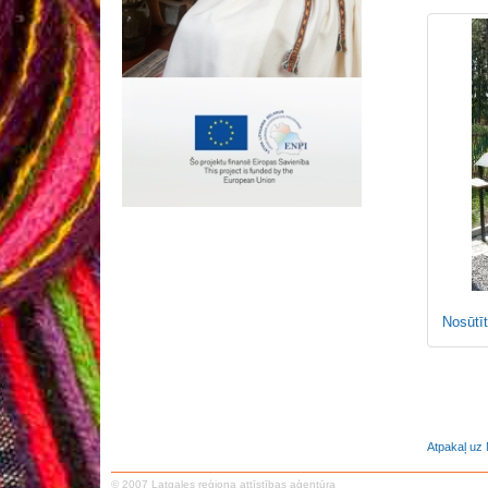
Nosūtīt
Atpakaļ uz
© 2007 Latgales reģiona attīstības aģentūra