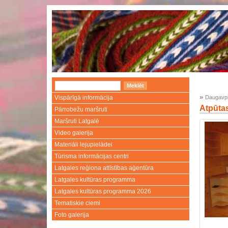
»
Vispārīgā informācija
Daugavpi
Atpūta
Pārrobežu maršruti
Maršruti Latgalē
Video galerija
Materiāli lejupielādei
Tūrisma informācijas centri
Latgales reģiona attīstības aģentūra
Latgales kultūras programma
Latgales kultūras programma 2026
Tematiskie ciemi
Foto galerija