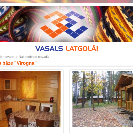
»
ls novads
Naktsmītnes novadā
s bāze "Vīrogna"