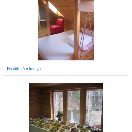
Nosūtīt kā e-kartiņu