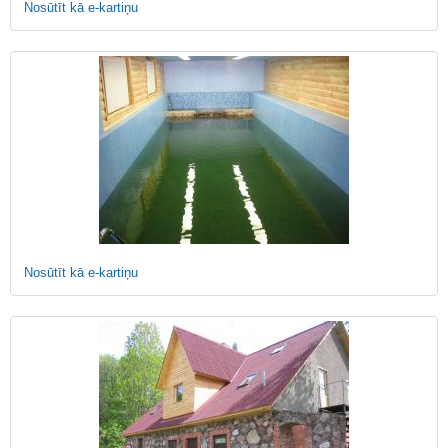
Nosūtīt kā e-kartiņu
Nosūtīt kā e-kartiņu