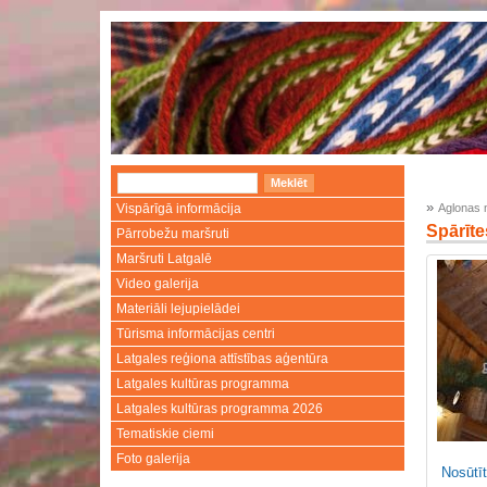
»
Vispārīgā informācija
Aglonas 
Spārīte
Pārrobežu maršruti
Maršruti Latgalē
Video galerija
Materiāli lejupielādei
Tūrisma informācijas centri
Latgales reģiona attīstības aģentūra
Latgales kultūras programma
Latgales kultūras programma 2026
Tematiskie ciemi
Foto galerija
Nosūtīt