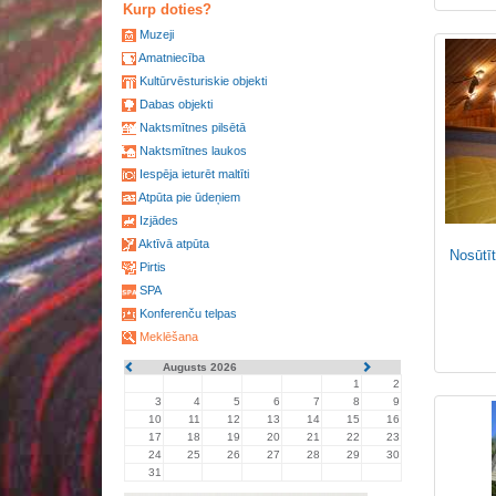
Kurp doties?
Muzeji
Amatniecība
Kultūrvēsturiskie objekti
Dabas objekti
Naktsmītnes pilsētā
Naktsmītnes laukos
Iespēja ieturēt maltīti
Atpūta pie ūdeņiem
Izjādes
Aktīvā atpūta
Nosūtīt
Pirtis
SPA
Konferenču telpas
Meklēšana
Augusts 2026
1
2
3
4
5
6
7
8
9
10
11
12
13
14
15
16
17
18
19
20
21
22
23
24
25
26
27
28
29
30
31