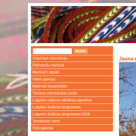
Vispārīgā informācija
Jauna e
Pārrobežu maršruti
Maršruti Latgalē
Video galerija
Materiāli lejupielādei
Tūrisma informācijas centri
Latgales reģiona attīstības aģentūra
Latgales kultūras programma
Latgales kultūras programma 2026
Tematiskie ciemi
Foto galerija