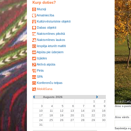
Kurp doties?
Muzeji
Amatniecība
Kultūrvēsturiskie objekti
Dabas objekti
Naktsmītnes pilsētā
Naktsmītnes laukos
Iespēja ieturēt maltīti
Atpūta pie ūdeņiem
Izjādes
Aktīvā atpūta
Pirtis
SPA
Konferenču telpas
Meklēšana
Augusts 2026
1
2
3
4
5
6
7
8
9
Jūsu e-past
10
11
12
13
14
15
16
17
18
19
20
21
22
23
Jūsu vārds
24
25
26
27
28
29
30
31
Saņēmēja e-