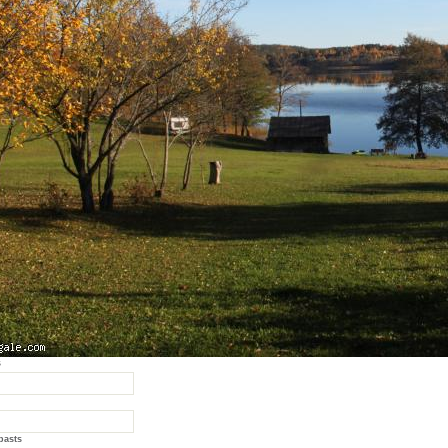
s
pasts