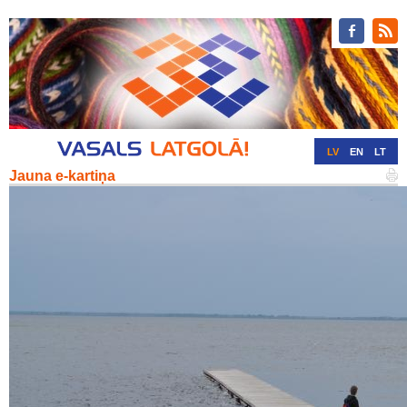
LV
EN
LT
Jauna e-kartiņa
RU
DE