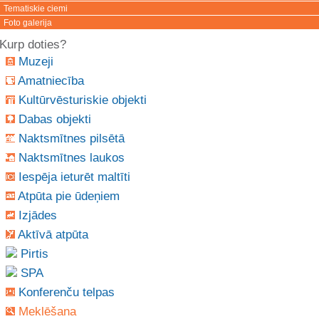
Tematiskie ciemi
Foto galerija
Kurp doties?
Muzeji
Amatniecība
Kultūrvēsturiskie objekti
Dabas objekti
Naktsmītnes pilsētā
Naktsmītnes laukos
Iespēja ieturēt maltīti
Atpūta pie ūdeņiem
Izjādes
Aktīvā atpūta
Pirtis
SPA
Konferenču telpas
Meklēšana