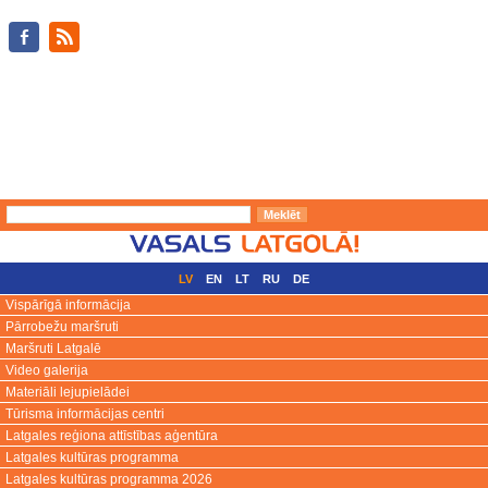
LV
EN
LT
RU
DE
Vispārīgā informācija
Pārrobežu maršruti
Maršruti Latgalē
Video galerija
Materiāli lejupielādei
Tūrisma informācijas centri
Latgales reģiona attīstības aģentūra
Latgales kultūras programma
Latgales kultūras programma 2026