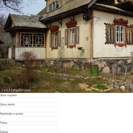
Jūsu e-pasts
Jūsu vārds
Saņēmēja e-pasts
Tēma
Teksts