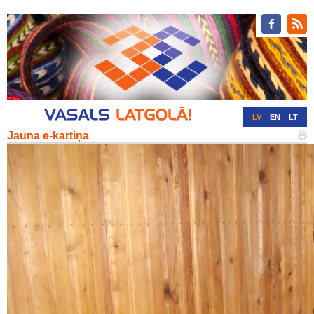
LV
EN
LT
Jauna e-kartiņa
RU
DE