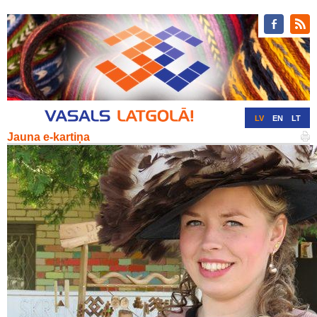
LV
EN
LT
Jauna e-kartiņa
RU
DE