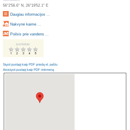
56°2'56.6" N, 26°19'52.1" E
Daugiau informacijos ...
Nakvynė kaime ...
Poilsis prie vandens ...
Įvertinkite:
Siųsti puslapį kaip PDF priedą el. paštu
Atsisiųsti puslapį kaip PDF rinkmeną