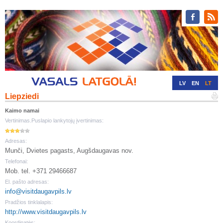
LV
EN
LT
Liepziedi
RU
DE
Kaimo namai
Vertinimas.Puslapio lankytojų įvertinimas:
Adresas:
Munči, Dvietes pagasts, Augšdaugavas nov.
Telefonai:
Mob. tel. +371 29466687
El. pašto adresas:
info@visitdaugavpils.lv
Pradžios tinklalapis:
http://www.visitdaugavpils.lv
Koordinatės: