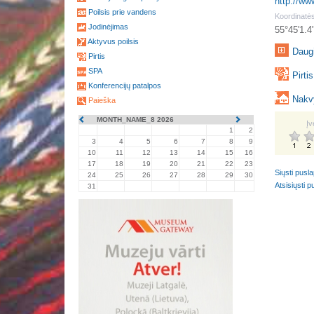
http://ww
Poilsis prie vandens
Koordinatės
Jodinėjimas
55°45'1.4
Aktyvus poilsis
Daugi
Pirtis
SPA
Pirtis
Konferencijų patalpos
Nakv
Paieška
MONTH_NAME_8 2026
Įv
1
2
3
4
5
6
7
8
9
10
11
12
13
14
15
16
17
18
19
20
21
22
23
Siųsti pusl
24
25
26
27
28
29
30
Atsisiųsti 
31