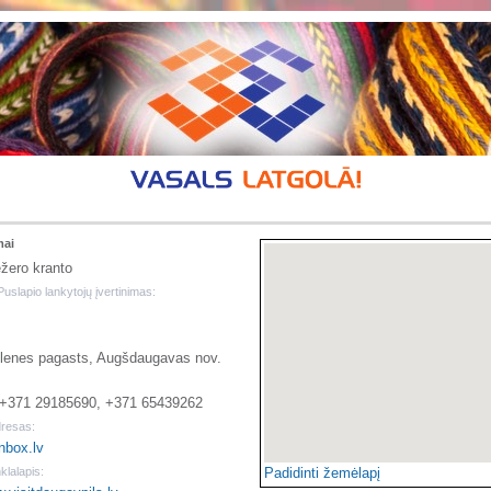
mai
ežero kranto
Puslapio lankytojų įvertinimas:
ilenes pagasts, Augšdaugavas nov.
. +371 29185690, +371 65439262
dresas:
nbox.lv
klalapis:
Padidinti žemėlapį