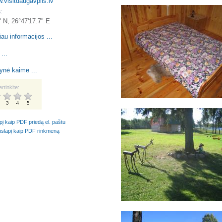
w.visitdaugavpils.lv
:
" N, 26°47'17.7" E
au informacijos ...
 ...
ynė kaime ...
ertinkite:
apį kaip PDF priedą el. paštu
puslapį kaip PDF rinkmeną