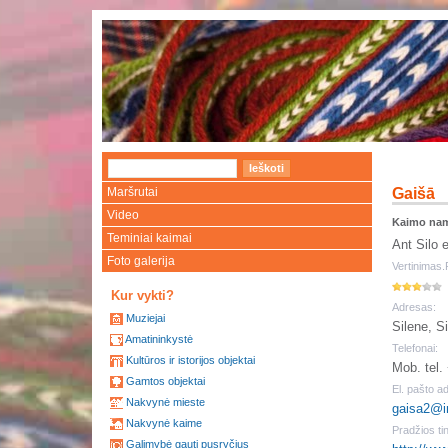
Maršrutai
Gaišā
Video
Kaimo na
Teminiai kaimai
Ant Silo 
Foto galerija
Vertinimas.
Kur vykti?
Adresas:
Muziejai
Silene, S
Amatininkystė
Telefonai:
Kultūros ir istorijos objektai
Mob. tel
Gamtos objektai
El. pašto a
Nakvynė mieste
gaisa2@i
Nakvynė kaime
Pradžios tin
Galimybė gauti pusryčius