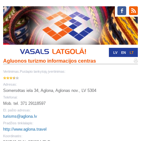
LV
EN
LT
Agluonos turizmo informacijos centras
RU
DE
Vertinimas.Puslapio lankytojų įvertinimas:
Adresas:
Somersētas iela 34, Aglona, Aglonas nov., LV 5304
Telefonai:
Mob. tel. 371 29118597
El. pašto adresas:
turisms@aglona.lv
Pradžios tinklalapis:
http://www.aglona.travel
Koordinatės: