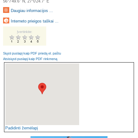
56°7'49.6" N, 27°0'24.7" E
Daugiau informacijos ...
Interneto prieigos taškai ...
Įvertinkite:
Siųsti puslapį kaip PDF priedą el. paštu
Atsisiųsti puslapį kaip PDF rinkmeną
Padidinti žemėlapį