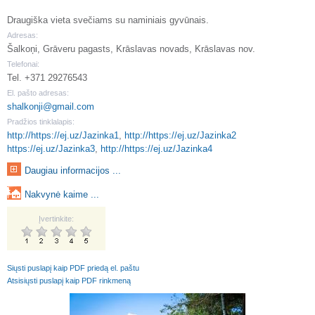
Draugiška vieta svečiams su naminiais gyvūnais.
Adresas:
Šalkoņi, Grāveru pagasts, Krāslavas novads, Krāslavas nov.
Telefonai:
Tel. +371 29276543
El. pašto adresas:
shalkonji@gmail.com
Pradžios tinklalapis:
http://https://ej.uz/Jazinka1
,
http://https://ej.uz/Jazinka2
https://ej.uz/Jazinka3
,
http://https://ej.uz/Jazinka4
Daugiau informacijos ...
Nakvynė kaime ...
Įvertinkite:
Siųsti puslapį kaip PDF priedą el. paštu
Atsisiųsti puslapį kaip PDF rinkmeną