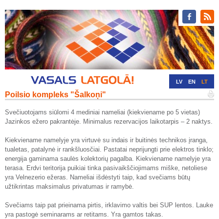
LV
EN
LT
Poilsio kompleks "Šalkoņi"
RU
DE
Svečiuotojams siūlomi 4 mediniai nameliai (kiekviename po 5 vietas)
Jazinkos ežero pakrantėje. Minimalus rezervacijos laikotarpis – 2 naktys.
Kiekviename namelyje yra virtuvė su indais ir buitinės technikos įranga,
tualetas, patalynė ir rankšluosčiai. Pastatai neprijungti prie elektros tinklo;
energija gaminama saulės kolektorių pagalba. Kiekviename namelyje yra
terasa. Erdvi teritorija puikiai tinka pasivaikščiojimams miške, netoliese
yra Velnezerio ežeras. Nameliai išdėstyti taip, kad svečiams būtų
užtikrintas maksimalus privatumas ir ramybė.
Svečiams taip pat prieinama pirtis, irklavimo valtis bei SUP lentos. Lauke
yra pastogė seminarams ar retitams. Yra gamtos takas.