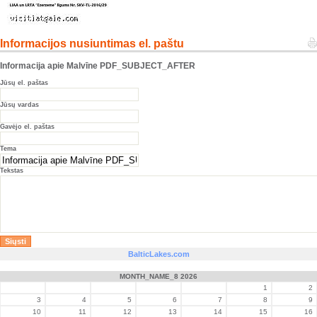
Informacijos nusiuntimas el. paštu
Informacija apie Malvīne PDF_SUBJECT_AFTER
Jūsų el. paštas
Jūsų vardas
Gavėjo el. paštas
Tema
Tekstas
BalticLakes.com
MONTH_NAME_8 2026
1
2
3
4
5
6
7
8
9
10
11
12
13
14
15
16