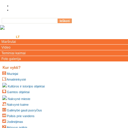
LV
EN
LT
RU
DE
Maršrutai
Video
Teminiai kaimai
Foto galerija
Kur vykti?
Muziejai
Amatininkystė
Kultūros ir istorijos objektai
Gamtos objektai
Nakvynė mieste
Nakvynė kaime
Galimybė gauti pusryčius
Poilsis prie vandens
Jodinėjimas
Aktyvus poilsis