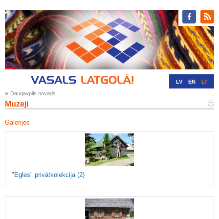
LV
EN
LT
»
Daugavpils novads
RU
DE
Muzeji
Galerijos
"Egles" privātkolekcija
(2)