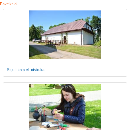
Paveikslai
Siųsti kaip el. atviruką