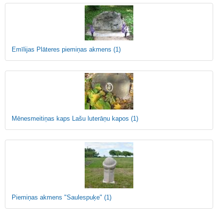
Emīlijas Plāteres piemiņas akmens
(1)
Mēnesmeitiņas kaps Lašu luterāņu kapos
(1)
Piemiņas akmens "Saulespuķe"
(1)