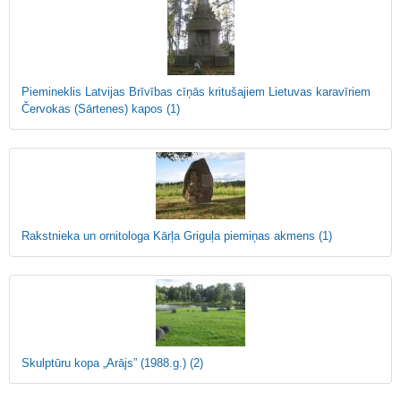
Piemineklis Latvijas Brīvības cīņās kritušajiem Lietuvas karavīriem
Červokas (Sārtenes) kapos
(1)
Rakstnieka un ornitologa Kārļa Griguļa piemiņas akmens
(1)
Skulptūru kopa „Arājs” (1988.g.)
(2)