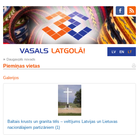
LV
EN
LT
»
Daugavpils novads
RU
DE
Piemiņas vietas
Galerijos
Baltais krusts un granīta tēls – veltījums Latvijas un Lietuvas
nacionālajiem partizāniem
(1)