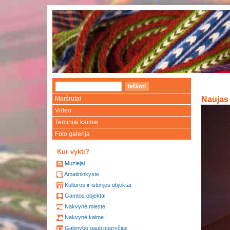
Maršrutai
Naujas 
Video
Teminiai kaimai
Foto galerija
Kur vykti?
Muziejai
Amatininkystė
Kultūros ir istorijos objektai
Gamtos objektai
Nakvynė mieste
Nakvynė kaime
Galimybė gauti pusryčius