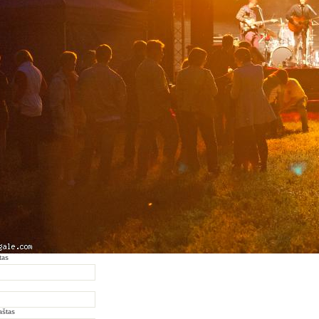
tas
aštas