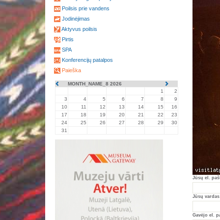
Poilsis prie vandens
Jodinėjimas
Aktyvus poilsis
Pirtis
SPA
Konferencijų patalpos
Paieška
MONTH_NAME_8 2026
1
2
3
4
5
6
7
8
9
10
11
12
13
14
15
16
17
18
19
20
21
22
23
24
25
26
27
28
29
30
31
Jūsų el. paš
Jūsų vardas
Gavėjo el. p